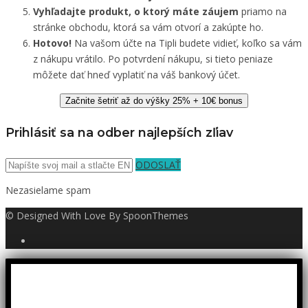
Vyhľadajte produkt, o ktorý máte záujem
priamo na
stránke obchodu, ktorá sa vám otvorí a zakúpte ho.
Hotovo!
Na vašom účte na Tipli budete vidieť, koľko sa vám
z nákupu vrátilo. Po potvrdení nákupu, si tieto peniaze
môžete dať hneď vyplatiť na váš bankový účet.
Začnite šetriť až do výšky 25% + 10€ bonus
Prihlásiť sa na odber najlepších zľiav
ODOSLAŤ
Nezasielame spam
© Designed With Love By SpoonThemes