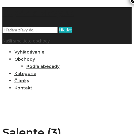
kupón a zľavy.sk
Hľadať
Našli sme tieto obchody:
Vyhľadávanie
Obchody
Podľa abecedy
Kategórie
Články
Kontakt
Salente (3)