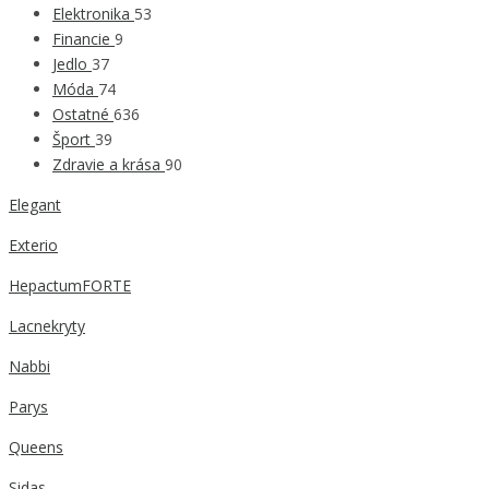
Elektronika
53
Financie
9
Jedlo
37
Móda
74
Ostatné
636
Šport
39
Zdravie a krása
90
Elegant
Exterio
HepactumFORTE
Lacnekryty
Nabbi
Parys
Queens
Sidas