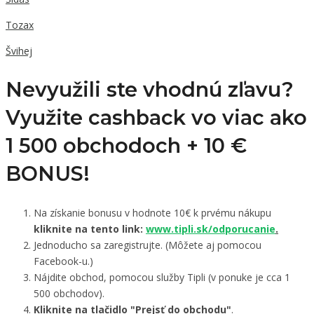
Tozax
Švihej
Nevyužili ste vhodnú zľavu?
Využite cashback vo viac ako
1 500 obchodoch +
10 €
BONUS!
Na získanie bonusu v hodnote 10€ k prvému nákupu
kliknite na tento link:
www.tipli.sk/odporucanie
.
Jednoducho sa zaregistrujte. (Môžete aj pomocou
Facebook-u.)
Nájdite obchod, pomocou služby Tipli (v ponuke je cca 1
500 obchodov).
Kliknite na tlačidlo "Prejsť do obchodu"
.