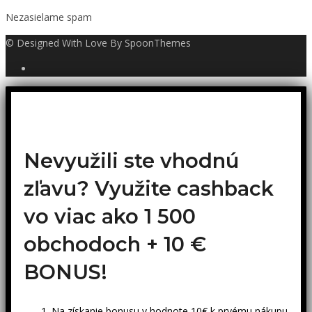
Nezasielame spam
© Designed With Love By SpoonThemes
Nevyužili ste vhodnú
zľavu? Využite cashback
vo viac ako 1 500
obchodoch +
10 €
BONUS!
Na získanie bonusu v hodnote 10€ k prvému nákupu