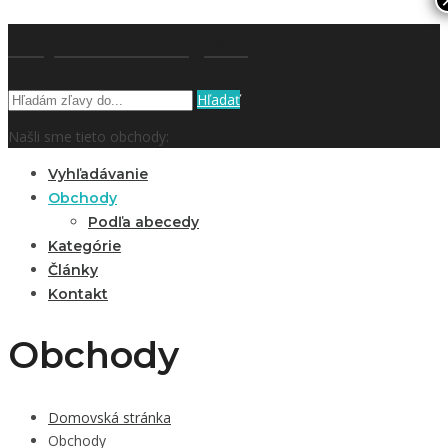
kupón a zľavy.sk
Hľadať
Našli sme tieto obchody:
Vyhľadávanie
Obchody
Podľa abecedy
Kategórie
Články
Kontakt
Obchody
Domovská stránka
Obchody