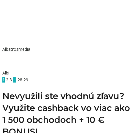
Albatrosmedia
Albi
1
2
3
…
28
29
Nevyužili ste vhodnú zľavu?
Využite cashback vo viac ako
1 500 obchodoch +
10 €
BONUS!