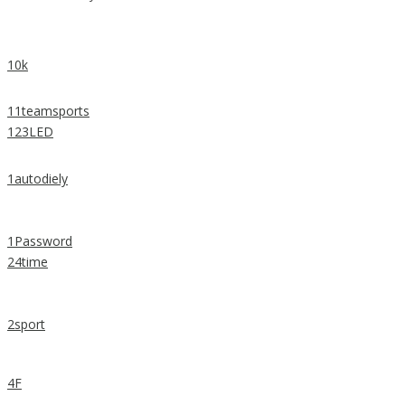
10k
11teamsports
123LED
1autodiely
1Password
24time
2sport
4F