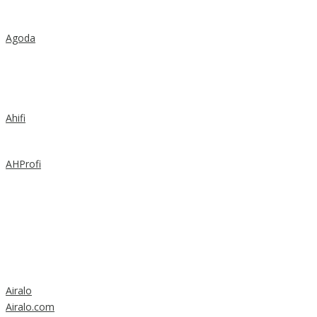
Agoda
Ahifi
AHProfi
Airalo
Airalo.com