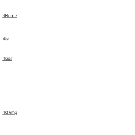
4Home
4ka
4kids
4stamp