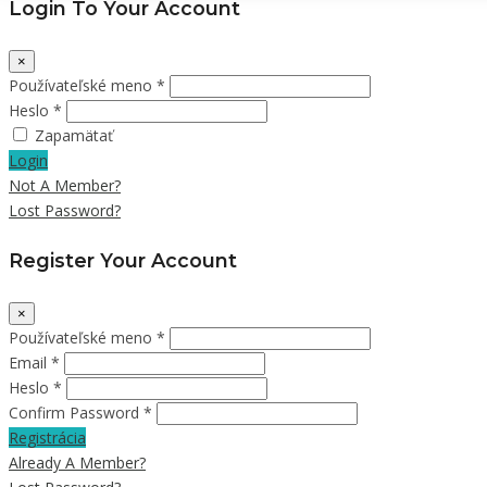
Login To Your Account
×
Používateľské meno *
Heslo *
Zapamätať
Login
Not A Member?
Lost Password?
Register Your Account
×
Používateľské meno *
Email *
Heslo *
Confirm Password *
Registrácia
Already A Member?