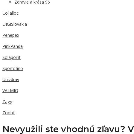
Zdravie a krása
96
Collalloc
DIGISlovakia
Penepex
PinkPanda
Solapoint
Sportofino
Unizdrav
VALMIO
Zagg
Zoohit
Nevyužili ste vhodnú zľavu? 