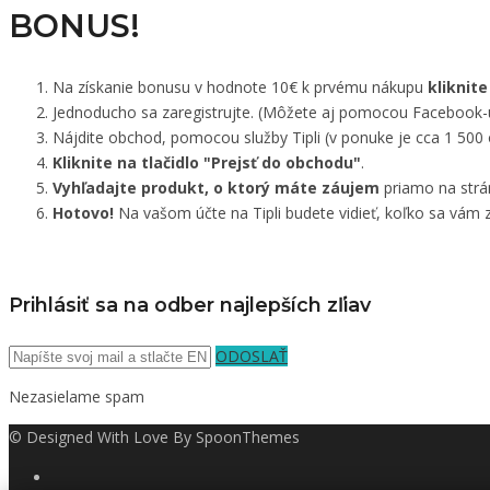
BONUS!
Na získanie bonusu v hodnote 10€ k prvému nákupu
kliknite
Jednoducho sa zaregistrujte. (Môžete aj pomocou Facebook-
Nájdite obchod, pomocou služby Tipli (v ponuke je cca 1 500
Kliknite na tlačidlo "Prejsť do obchodu"
.
Vyhľadajte produkt, o ktorý máte záujem
priamo na strá
Hotovo!
Na vašom účte na Tipli budete vidieť, koľko sa vám z
Prihlásiť sa na odber najlepších zľiav
ODOSLAŤ
Nezasielame spam
© Designed With Love By SpoonThemes