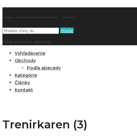
kupón a zľavy.sk
Hľadať
Našli sme tieto obchody:
Vyhľadávanie
Obchody
Podľa abecedy
Kategórie
Články
Kontakt
Trenirkaren (3)