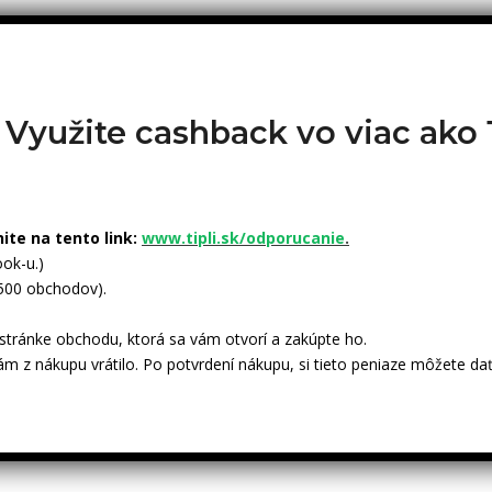
? Využite cashback vo viac ak
nite na tento link:
www.tipli.sk/odporucanie
.
ok-u.)
 500 obchodov).
tránke obchodu, ktorá sa vám otvorí a zakúpte ho.
ám z nákupu vrátilo. Po potvrdení nákupu, si tieto peniaze môžete dať