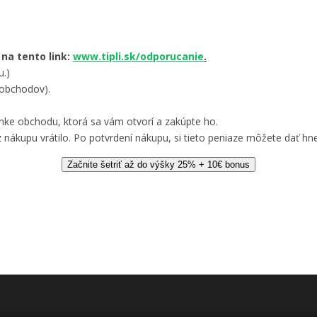
 na tento link:
www.tipli.sk/odporucanie
.
u.)
 obchodov).
nke obchodu, ktorá sa vám otvorí a zakúpte ho.
 nákupu vrátilo. Po potvrdení nákupu, si tieto peniaze môžete dať hne
Začnite šetriť až do výšky 25% + 10€ bonus