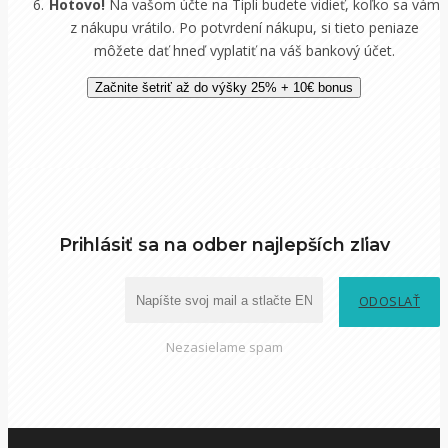
Hotovo!
Na vašom účte na Tipli budete vidieť, koľko sa vám
z nákupu vrátilo. Po potvrdení nákupu, si tieto peniaze
môžete dať hneď vyplatiť na váš bankový účet.
Začnite šetriť až do výšky 25% + 10€ bonus
Prihlásiť sa na odber najlepších zľiav
ODOSLAŤ
Nezasielame spam