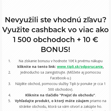
Nevyužili ste vhodnú zľavu?
Využite cashback vo viac ako
1 500 obchodoch +
10 €
BONUS!
Na získanie bonusu v hodnote 10€ k prvému nákupu
kliknite na tento link:
www.tipli.sk/odporucanie
.
Jednoducho sa zaregistrujte. (Môžete aj pomocou
Facebook-u.)
Nájdite obchod, pomocou služby Tipli (v ponuke je cca 1
500 obchodov).
Kliknite na tlačidlo "Prejsť do obchodu"
.
Vyhľadajte produkt, o ktorý máte záujem
priamo na
stránke obchodu, ktorá sa vám otvorí a zakúpte ho.