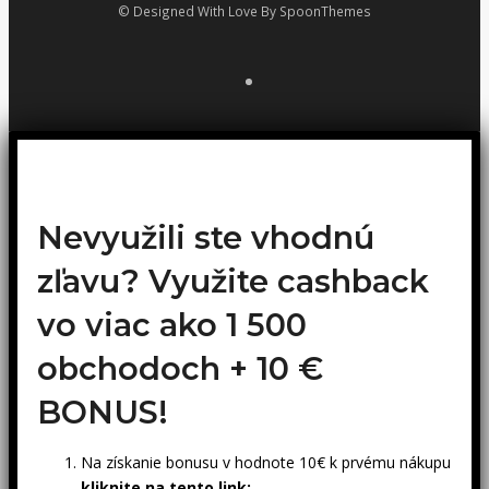
© Designed With Love By SpoonThemes
Nevyužili ste vhodnú
zľavu? Využite cashback
vo viac ako 1 500
obchodoch +
10 €
BONUS!
Na získanie bonusu v hodnote 10€ k prvému nákupu
kliknite na tento link: