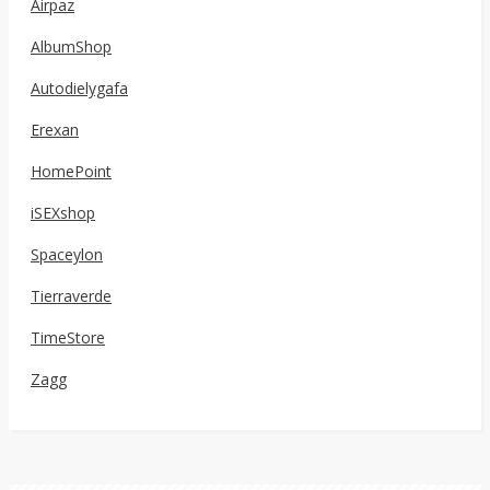
Airpaz
AlbumShop
Autodielygafa
Erexan
HomePoint
iSEXshop
Spaceylon
Tierraverde
TimeStore
Zagg