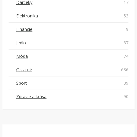
Darčeky
17
Elektronika
53
Financie
9
Jedlo
37
Móda
74
Ostatné
636
Šport
39
Zdravie a krása
90