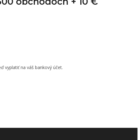
1 500 obchodoch +
10 €
ď vyplatiť na váš bankový účet.