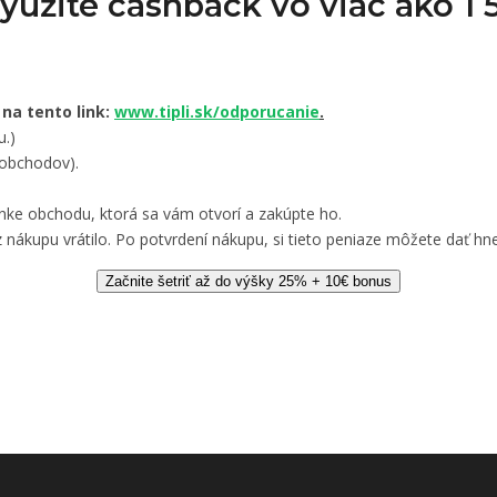
Využite cashback vo viac ako 
 na tento link:
www.tipli.sk/odporucanie
.
u.)
 obchodov).
nke obchodu, ktorá sa vám otvorí a zakúpte ho.
 nákupu vrátilo. Po potvrdení nákupu, si tieto peniaze môžete dať hne
Začnite šetriť až do výšky 25% + 10€ bonus