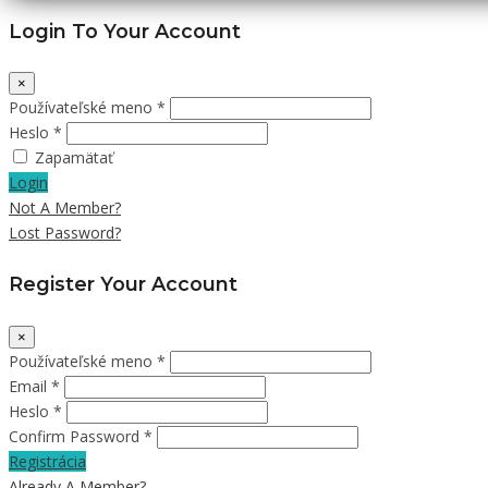
Login To Your Account
×
Používateľské meno *
Heslo *
Zapamätať
Login
Not A Member?
Lost Password?
Register Your Account
×
Používateľské meno *
Email *
Heslo *
Confirm Password *
Registrácia
Already A Member?