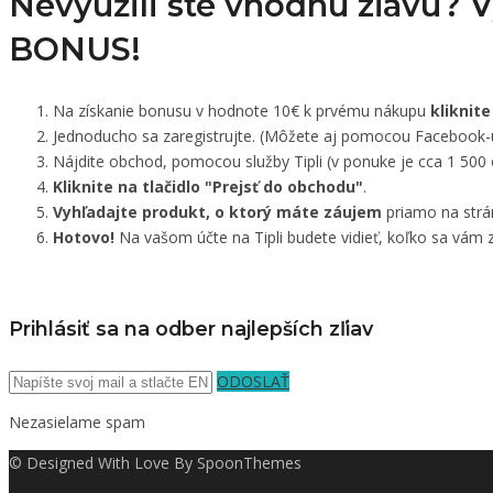
Nevyužili ste vhodnú zľavu? 
BONUS!
Na získanie bonusu v hodnote 10€ k prvému nákupu
kliknite
Jednoducho sa zaregistrujte. (Môžete aj pomocou Facebook-
Nájdite obchod, pomocou služby Tipli (v ponuke je cca 1 500
Kliknite na tlačidlo "Prejsť do obchodu"
.
Vyhľadajte produkt, o ktorý máte záujem
priamo na strá
Hotovo!
Na vašom účte na Tipli budete vidieť, koľko sa vám z
Prihlásiť sa na odber najlepších zľiav
ODOSLAŤ
Nezasielame spam
© Designed With Love By SpoonThemes