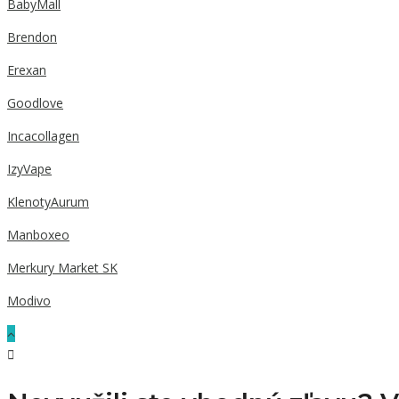
BabyMall
Brendon
Erexan
Goodlove
Incacollagen
IzyVape
KlenotyAurum
Manboxeo
Merkury Market SK
Modivo