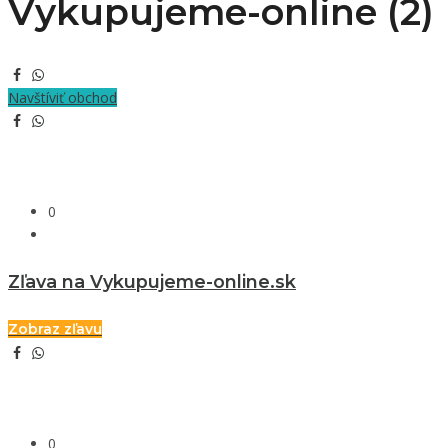
Vykupujeme-online (2)
Navštíviť obchod
0
Zľava na Vykupujeme-online.sk
Zobraz zľavu
0