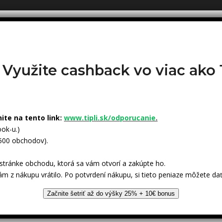
? Využite cashback vo viac ak
nite na tento link:
www.tipli.sk/odporucanie
.
ok-u.)
 500 obchodov).
tránke obchodu, ktorá sa vám otvorí a zakúpte ho.
ám z nákupu vrátilo. Po potvrdení nákupu, si tieto peniaze môžete dať
Začnite šetriť až do výšky 25% + 10€ bonus