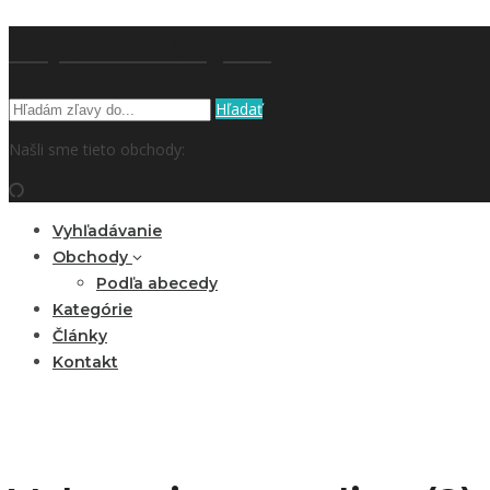
kupón a zľavy.sk
Hľadať
Našli sme tieto obchody:
Vyhľadávanie
Obchody
Podľa abecedy
Kategórie
Články
Kontakt