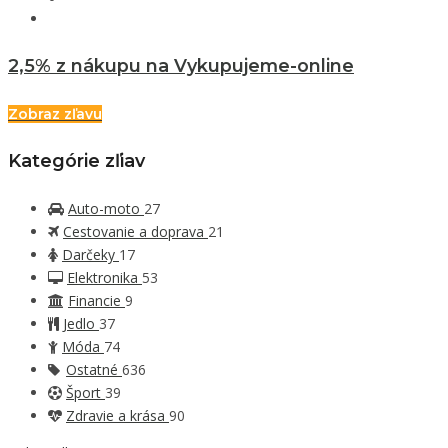
2,5% z nákupu na Vykupujeme-online
Zobraz zľavu
Kategórie zľiav
Auto-moto
27
Cestovanie a doprava
21
Darčeky
17
Elektronika
53
Financie
9
Jedlo
37
Móda
74
Ostatné
636
Šport
39
Zdravie a krása
90