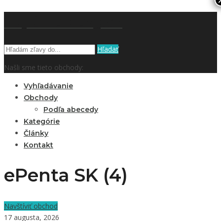
kupón a zľavy.sk
Hľadať
Našli sme tieto obchody:
Vyhľadávanie
Obchody
Podľa abecedy
Kategórie
Články
Kontakt
ePenta SK (4)
Navštíviť obchod
17 augusta, 2026