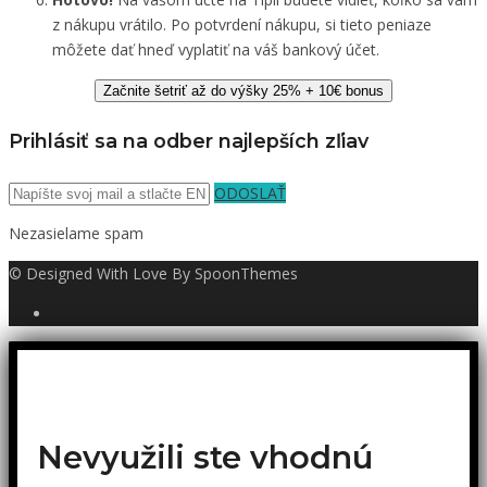
z nákupu vrátilo. Po potvrdení nákupu, si tieto peniaze
môžete dať hneď vyplatiť na váš bankový účet.
Začnite šetriť až do výšky 25% + 10€ bonus
Prihlásiť sa na odber najlepších zľiav
ODOSLAŤ
Nezasielame spam
© Designed With Love By SpoonThemes
Nevyužili ste vhodnú