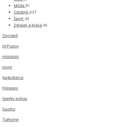
Móda
81
Ostatné
637
Šport
43
Zdravie a krása
96
Decoled
DrPopov
Holokolo
Joom
Najkoberce
Penepex
Sperky-eshop
Suunto
Tiahome