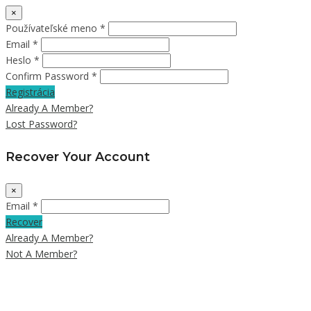
×
Používateľské meno *
Email *
Heslo *
Confirm Password *
Registrácia
Already A Member?
Lost Password?
Recover Your Account
×
Email *
Recover
Already A Member?
Not A Member?