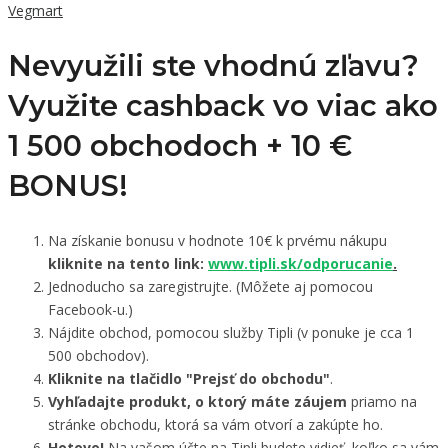
Vegmart
Nevyužili ste vhodnú zľavu?
Využite cashback vo viac ako
1 500 obchodoch +
10 €
BONUS!
Na získanie bonusu v hodnote 10€ k prvému nákupu
kliknite na tento link:
www.tipli.sk/odporucanie
.
Jednoducho sa zaregistrujte. (Môžete aj pomocou
Facebook-u.)
Nájdite obchod, pomocou služby Tipli (v ponuke je cca 1
500 obchodov).
Kliknite na tlačidlo "Prejsť do obchodu"
.
Vyhľadajte produkt, o ktorý máte záujem
priamo na
stránke obchodu, ktorá sa vám otvorí a zakúpte ho.
Hotovo!
Na vašom účte na Tipli budete vidieť, koľko sa vám