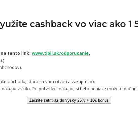
Využite cashback vo viac ako 
 na tento link:
www.tipli.sk/odporucanie
.
u.)
 obchodov).
nke obchodu, ktorá sa vám otvorí a zakúpte ho.
 nákupu vrátilo. Po potvrdení nákupu, si tieto peniaze môžete dať hne
Začnite šetriť až do výšky 25% + 10€ bonus