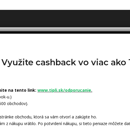
? Využite cashback vo viac ak
nite na tento link:
www.tipli.sk/odporucanie
.
ok-u.)
 500 obchodov).
tránke obchodu, ktorá sa vám otvorí a zakúpte ho.
ám z nákupu vrátilo. Po potvrdení nákupu, si tieto peniaze môžete dať