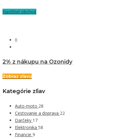
Navštíviť obchod
0
2% z nákupu na Ozonidy
Zobraz zľavu
Kategórie zľiav
Auto-moto
28
Cestovanie a doprava
22
Darčeky
17
Elektronika
58
Financie
9