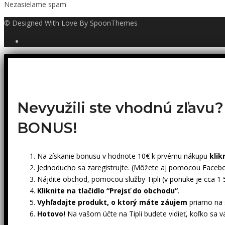
Nezasielame spam
© Designed With Love By SpoonThemes
Nevyužili ste vhodnú zľavu
BONUS!
Na získanie bonusu v hodnote 10€ k prvému nákupu
klik
Jednoducho sa zaregistrujte. (Môžete aj pomocou Facebo
Nájdite obchod, pomocou služby Tipli (v ponuke je cca 1
Kliknite na tlačidlo “Prejsť do obchodu”
.
Vyhľadajte produkt, o ktorý máte záujem
priamo na s
Hotovo!
Na vašom účte na Tipli budete vidieť, koľko sa v