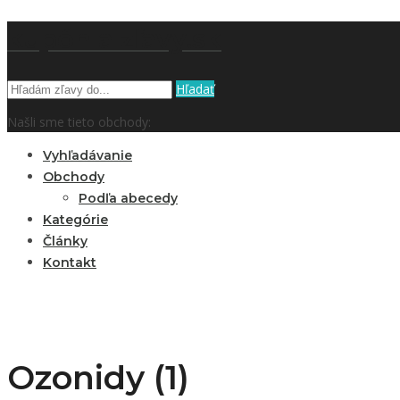
kupón a zľavy.sk
Hľadať
Našli sme tieto obchody:
Vyhľadávanie
Obchody
Podľa abecedy
Kategórie
Články
Kontakt
Ozonidy (1)