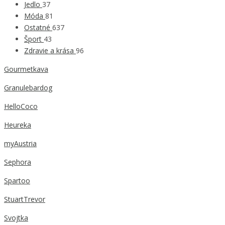
Jedlo
37
Móda
81
Ostatné
637
Šport
43
Zdravie a krása
96
Gourmetkava
Granulebardog
HelloCoco
Heureka
myAustria
Sephora
Spartoo
StuartTrevor
Svojtka