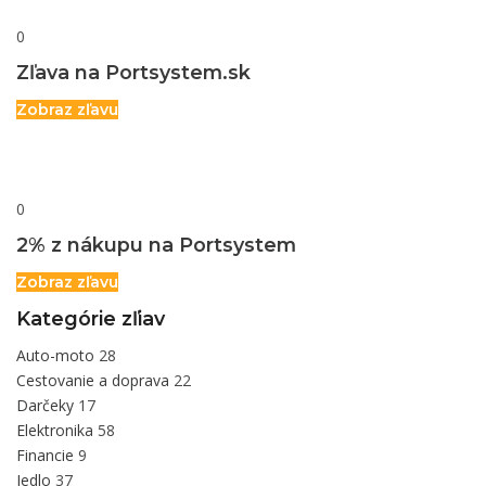
0
Zľava na Portsystem.sk
Zobraz zľavu
0
2% z nákupu na Portsystem
Zobraz zľavu
Kategórie zľiav
Auto-moto
28
Cestovanie a doprava
22
Darčeky
17
Elektronika
58
Financie
9
Jedlo
37