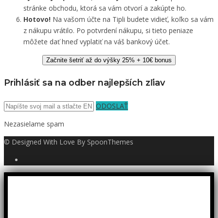
stránke obchodu, ktorá sa vám otvorí a zakúpte ho.
Hotovo!
Na vašom účte na Tipli budete vidieť, koľko sa vám
z nákupu vrátilo. Po potvrdení nákupu, si tieto peniaze
môžete dať hneď vyplatiť na váš bankový účet.
Začnite šetriť až do výšky 25% + 10€ bonus
Prihlásiť sa na odber najlepších zľiav
ODOSLAŤ
Nezasielame spam
© Designed With Love By SpoonThemes