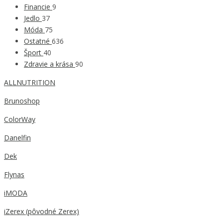
Financie
9
Jedlo
37
Móda
75
Ostatné
636
Šport
40
Zdravie a krása
90
ALLNUTRITION
Brunoshop
ColorWay
Danelfin
Dek
Flynas
iMODA
iZerex (pôvodné Zerex)