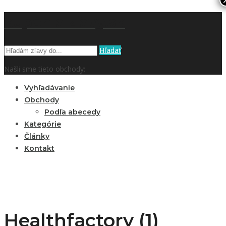
kupón a zľavy.sk
Hľadať
Našli sme tieto obchody:
Vyhľadávanie
Obchody
Podľa abecedy
Kategórie
Články
Kontakt
Healthfactory (1)