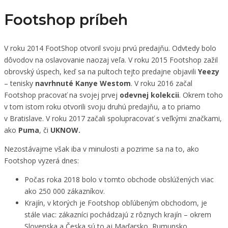
Footshop príbeh
V roku 2014 FootShop otvoril svoju prvú predajňu. Odvtedy bolo
dôvodov na oslavovanie naozaj veľa. V roku 2015 Footshop zažil
obrovský úspech, keď sa na pultoch tejto predajne objavili
Yeezy
– tenisky
navrhnuté Kanye Westom
. V roku 2016 začal
Footshop pracovať na svojej prvej
odevnej
kolekcii
. Okrem toho
v tom istom roku otvorili svoju druhú predajňu, a to priamo
v Bratislave. V roku 2017 začali spolupracovať s veľkými značkami,
ako
Puma
, či
UKNOW.
Nezostávajme však iba v minulosti a pozrime sa na to, ako
Footshop vyzerá dnes:
Počas roka 2018 bolo v tomto obchode obslúžených viac
ako 250 000 zákazníkov.
Krajín, v ktorých je Footshop obľúbeným obchodom, je
stále viac: zákazníci pochádzajú z rôznych krajín – okrem
Slovenska a Česka sú to aj Maďarsko, Rumunsko,