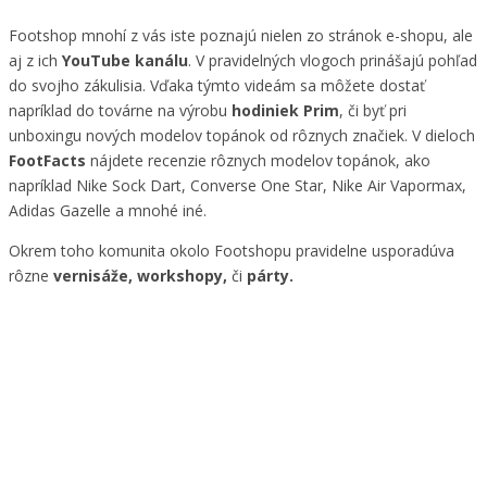
Footshop mnohí z vás iste poznajú nielen zo stránok e-shopu, ale
aj z ich
YouTube kanálu
. V pravidelných vlogoch prinášajú pohľad
do svojho zákulisia. Vďaka týmto videám sa môžete dostať
napríklad do továrne na výrobu
hodiniek Prim
, či byť pri
unboxingu nových modelov topánok od rôznych značiek. V dieloch
FootFacts
nájdete recenzie rôznych modelov topánok, ako
napríklad Nike Sock Dart, Converse One Star, Nike Air Vapormax,
Adidas Gazelle a mnohé iné.
Okrem toho komunita okolo Footshopu pravidelne usporadúva
rôzne
vernisáže, workshopy,
či
párty.