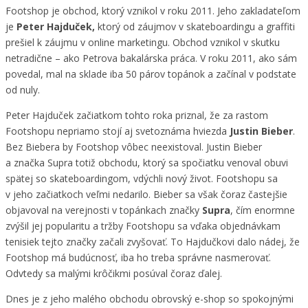
Footshop je obchod, ktorý vznikol v roku 2011. Jeho zakladateľom
je
Peter Hajduček,
ktorý od záujmov v skateboardingu a graffiti
prešiel k záujmu v online marketingu. Obchod vznikol v skutku
netradične – ako Petrova bakalárska práca. V roku 2011, ako sám
povedal, mal na sklade iba 50 párov topánok a začínal v podstate
od nuly.
Peter Hajduček začiatkom tohto roka priznal, že za rastom
Footshopu nepriamo stojí aj svetoznáma hviezda
Justin Bieber
.
Bez Biebera by Footshop vôbec neexistoval. Justin Bieber
a značka Supra totiž obchodu, ktorý sa spočiatku venoval obuvi
spätej so skateboardingom, vdýchli nový život. Footshopu sa
v jeho začiatkoch veľmi nedarilo. Bieber sa však čoraz častejšie
objavoval na verejnosti v topánkach značky
Supra
, čím enormne
zvýšil jej popularitu a tržby Footshopu sa vďaka objednávkam
tenisiek tejto značky začali zvyšovať. To Hajdučkovi dalo nádej, že
Footshop má budúcnosť, iba ho treba správne nasmerovať.
Odvtedy sa malými krôčikmi posúval čoraz ďalej.
Dnes je z jeho malého obchodu obrovský e-shop so spokojnými