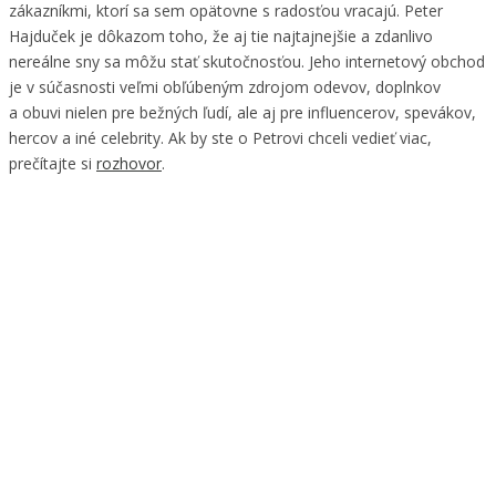
zákazníkmi, ktorí sa sem opätovne s radosťou vracajú. Peter
Hajduček je dôkazom toho, že aj tie najtajnejšie a zdanlivo
nereálne sny sa môžu stať skutočnosťou. Jeho internetový obchod
je v súčasnosti veľmi obľúbeným zdrojom odevov, doplnkov
a obuvi nielen pre bežných ľudí, ale aj pre influencerov, spevákov,
hercov a iné celebrity. Ak by ste o Petrovi chceli vedieť viac,
prečítajte si
rozhovor
.