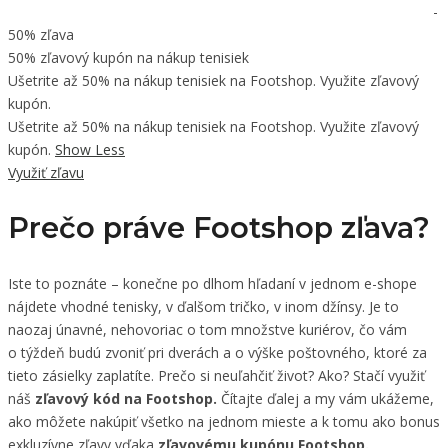
-
50% zľava
50% zľavový kupón na nákup tenisiek
Ušetrite až 50% na nákup tenisiek na Footshop. Využite zľavový
kupón.
Ušetrite až 50% na nákup tenisiek na Footshop. Využite zľavový
kupón.
Show Less
Využiť zľavu
Prečo práve Footshop zľava?
Iste to poznáte – konečne po dlhom hľadaní v jednom e-shope
nájdete vhodné tenisky, v ďalšom tričko, v inom džínsy. Je to
naozaj únavné, nehovoriac o tom množstve kuriérov, čo vám
o týždeň budú zvoniť pri dverách a o výške poštovného, ktoré za
tieto zásielky zaplatíte. Prečo si neuľahčiť život? Ako? Stačí využiť
náš
zľavový kód na Footshop.
Čítajte ďalej a my vám ukážeme,
ako môžete nakúpiť všetko na jednom mieste a k tomu ako bonus
exkluzívne zľavy vďaka
zľavovému kupónu Footshop.