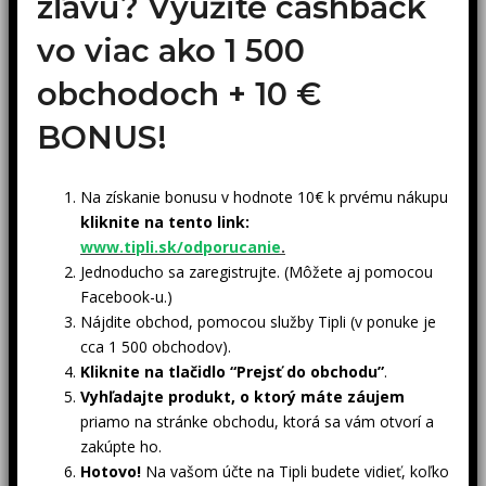
zľavu? Využite cashback
vo viac ako 1 500
obchodoch +
10 €
BONUS!
Na získanie bonusu v hodnote 10€ k prvému nákupu
kliknite na tento link:
www.tipli.sk/odporucanie
.
Jednoducho sa zaregistrujte. (Môžete aj pomocou
Facebook-u.)
Nájdite obchod, pomocou služby Tipli (v ponuke je
cca 1 500 obchodov).
Kliknite na tlačidlo “Prejsť do obchodu”
.
Vyhľadajte produkt, o ktorý máte záujem
priamo na stránke obchodu, ktorá sa vám otvorí a
zakúpte ho.
Hotovo!
Na vašom účte na Tipli budete vidieť, koľko