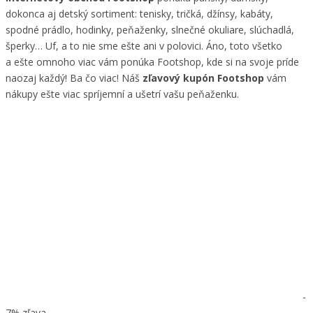
dokonca aj detský sortiment: tenisky, tričká, džínsy, kabáty,
spodné prádlo, hodinky, peňaženky, slnečné okuliare, slúchadlá,
šperky… Uf, a to nie sme ešte ani v polovici. Áno, toto všetko
a ešte omnoho viac vám ponúka Footshop, kde si na svoje príde
naozaj každý! Ba čo viac! Náš
zľavový kupón Footshop
vám
nákupy ešte viac spríjemní a ušetrí vašu peňaženku.
-
7% zľava