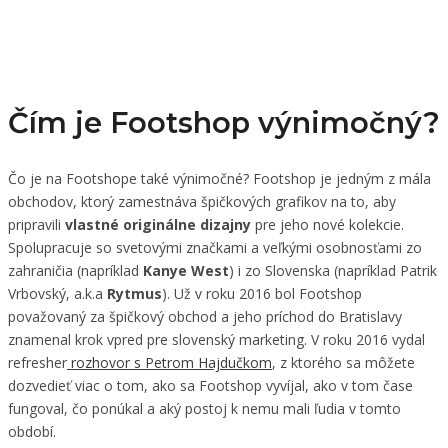
Čím je Footshop výnimočný?
Čo je na Footshope také výnimočné? Footshop je jedným z mála
obchodov, ktorý zamestnáva špičkových grafikov na to, aby
pripravili
vlastné originálne dizajny
pre jeho nové kolekcie.
Spolupracuje so svetovými značkami a veľkými osobnosťami zo
zahraničia (napríklad
Kanye West
) i zo Slovenska (napríklad Patrik
Vrbovský, a.k.a
Rytmus
). Už v roku 2016 bol Footshop
považovaný za špičkový obchod a jeho príchod do Bratislavy
znamenal krok vpred pre slovenský marketing. V roku 2016 vydal
refresher
rozhovor s Petrom Hajdučkom
, z ktorého sa môžete
dozvedieť viac o tom, ako sa Footshop vyvíjal, ako v tom čase
fungoval, čo ponúkal a aký postoj k nemu mali ľudia v tomto
období.