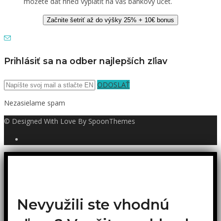
môžete dať hneď vyplatiť na váš bankový účet.
Začnite šetriť až do výšky 25% + 10€ bonus
Prihlásiť sa na odber najlepších zľiav
ODOSLAŤ
Nezasielame spam
© Designed With Love By SpoonThemes
Nevyužili ste vhodnú