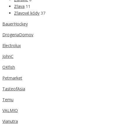
Zľava
11
Zľavové kódy
37
BauerHockey
DrogeriaDomov
Electrolux
JohnC
OKfish
Petmarket
TasteofAsia
Temu
VALMIO
Vianutra