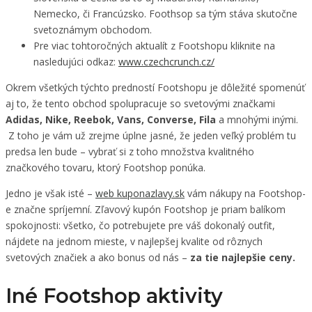
Nemecko, či Francúzsko. Foothsop sa tým stáva skutočne
svetoznámym obchodom.
Pre viac tohtoročných aktualít z Footshopu kliknite na
nasledujúci odkaz:
www.czechcrunch.cz/
Okrem všetkých týchto predností Footshopu je dôležité spomenúť
aj to, že tento obchod spolupracuje so svetovými značkami
Adidas, Nike, Reebok, Vans, Converse, Fila
a mnohými inými.
Z toho je vám už zrejme úplne jasné, že jeden veľký problém tu
predsa len bude – vybrať si z toho množstva kvalitného
značkového tovaru, ktorý Footshop ponúka.
Jedno je však isté –
web kuponazlavy.sk
vám nákupy na Footshop-
e značne spríjemní. Zľavový kupón Footshop je priam balíkom
spokojnosti: všetko, čo potrebujete pre váš dokonalý outfit,
nájdete na jednom mieste, v najlepšej kvalite od rôznych
svetových značiek a ako bonus od nás –
za tie najlepšie ceny.
Iné Footshop aktivity