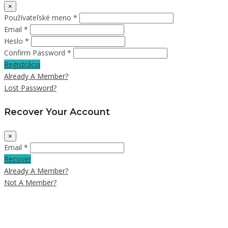
×
Používateľské meno *
Email *
Heslo *
Confirm Password *
Registrácia
Already A Member?
Lost Password?
Recover Your Account
×
Email *
Recover
Already A Member?
Not A Member?