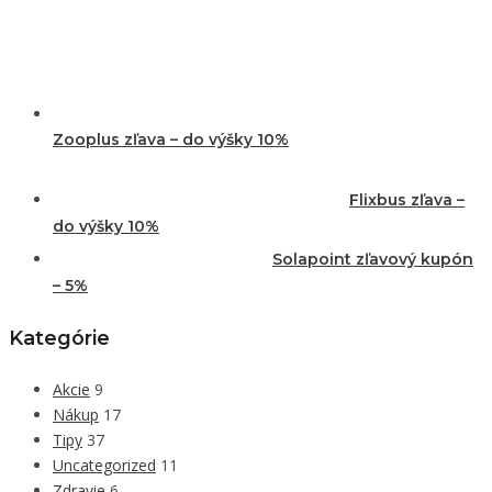
Zooplus zľava – do výšky 10%
Flixbus zľava –
do výšky 10%
Solapoint zľavový kupón
– 5%
Kategórie
Akcie
9
Nákup
17
Tipy
37
Uncategorized
11
Zdravie
6