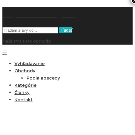
kupón a zľavy.sk
Hľadať
Našli sme tieto obchody:
Vyhľadávanie
Obchody
Podľa abecedy
Kategórie
Články
Kontakt