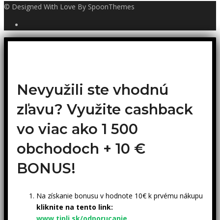
© Designed With Love By SpoonThemes
Nevyužili ste vhodnú
zľavu? Využite cashback
vo viac ako 1 500
obchodoch +
10 €
BONUS!
Na získanie bonusu v hodnote 10€ k prvému nákupu
kliknite na tento link:
www.tipli.sk/odporucanie
.