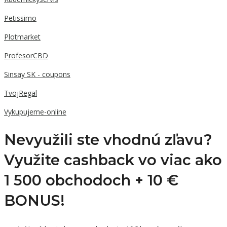
Petissimo
Plotmarket
ProfesorCBD
Sinsay SK - coupons
TvojRegal
Vykupujeme-online
Nevyužili ste vhodnú zľavu?
Využite cashback vo viac ako
1 500 obchodoch +
10 €
BONUS!