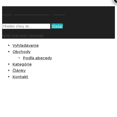
kupón a zľavy.sk
Hľadať
Našli sme tieto obchody:
Vyhľadávanie
Obchody
Podľa abecedy
Kategórie
Články
Kontakt