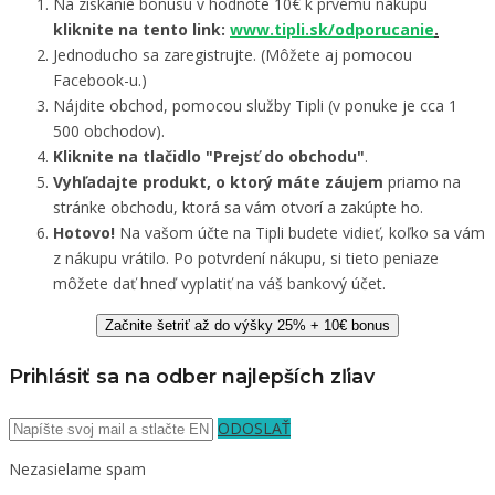
Na získanie bonusu v hodnote 10€ k prvému nákupu
kliknite na tento link:
www.tipli.sk/odporucanie
.
Jednoducho sa zaregistrujte. (Môžete aj pomocou
Facebook-u.)
Nájdite obchod, pomocou služby Tipli (v ponuke je cca 1
500 obchodov).
Kliknite na tlačidlo "Prejsť do obchodu"
.
Vyhľadajte produkt, o ktorý máte záujem
priamo na
stránke obchodu, ktorá sa vám otvorí a zakúpte ho.
Hotovo!
Na vašom účte na Tipli budete vidieť, koľko sa vám
z nákupu vrátilo. Po potvrdení nákupu, si tieto peniaze
môžete dať hneď vyplatiť na váš bankový účet.
Začnite šetriť až do výšky 25% + 10€ bonus
Prihlásiť sa na odber najlepších zľiav
ODOSLAŤ
Nezasielame spam