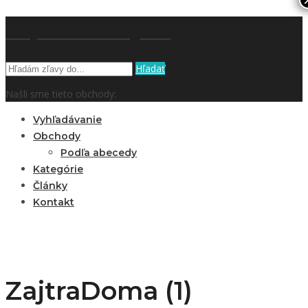
kupón a zľavy.sk
Hľadať
Našli sme tieto obchody:
Vyhľadávanie
Obchody
Podľa abecedy
Kategórie
Články
Kontakt
ZajtraDoma (1)