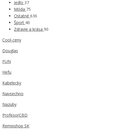
Jedlo
37
Móda
75
Ostatné
636
Šport
40
Zdravie a krása
90
Cool-ceny
Douglas
FUN
Hefu
Kabelecky
Navsechno
Nazuby
ProfesorCBD
Remixshop SK