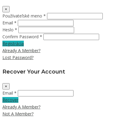
×
Používateľské meno *
Email *
Heslo *
Confirm Password *
Registrácia
Already A Member?
Lost Password?
Recover Your Account
×
Email *
Recover
Already A Member?
Not A Member?