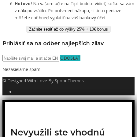
Hotovo!
Na vašom účte na Tipli budete vidieť, koľko sa vám
z nákupu vrátilo. Po potvrdení nákupu, si tieto peniaze
môžete dať hneď vyplatiť na váš bankový účet.
Začnite šetriť až do výšky 25% + 10€ bonus
Prihlásiť sa na odber najlepších zľiav
ODOSLAŤ
Nezasielame spam
© Designed With Love By SpoonThemes
Nevyužili ste vhodnú