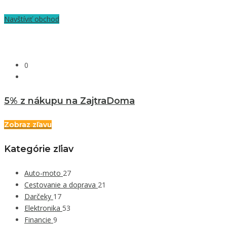
Navštíviť obchod
0
5% z nákupu na ZajtraDoma
Zobraz zľavu
Kategórie zľiav
Auto-moto
27
Cestovanie a doprava
21
Darčeky
17
Elektronika
53
Financie
9