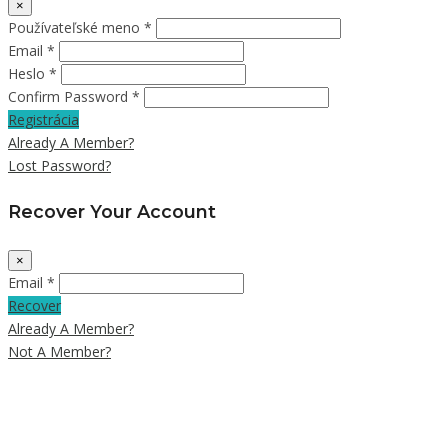
×
Používateľské meno *
Email *
Heslo *
Confirm Password *
Registrácia
Already A Member?
Lost Password?
Recover Your Account
×
Email *
Recover
Already A Member?
Not A Member?