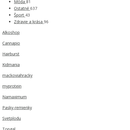
Móda
81
Ostatné
637
Šport
43
Zdravie a krása
96
Alkoshop
Cannapio
Hairburst
Kidmania
mackoviahracky
myprotein
Namaximum
Pasky-remienky
Svetplodu
Topgal