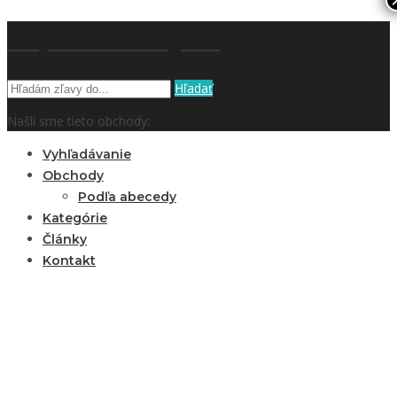
kupón a zľavy.sk
Hľadať
Našli sme tieto obchody:
Vyhľadávanie
Obchody
Podľa abecedy
Kategórie
Články
Kontakt