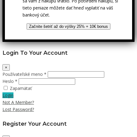
sa vám z nákupu vrátilo. Po potvrdení nákupu, si
tieto peniaze môžete dať hneď vyplatiť na váš
bankový účet.
Začnite šetriť až do výšky 25% + 10€ bonus
Login To Your Account
×
Používateľské meno *
Heslo *
Zapamätať
Login
Not A Member?
Lost Password?
Register Your Account