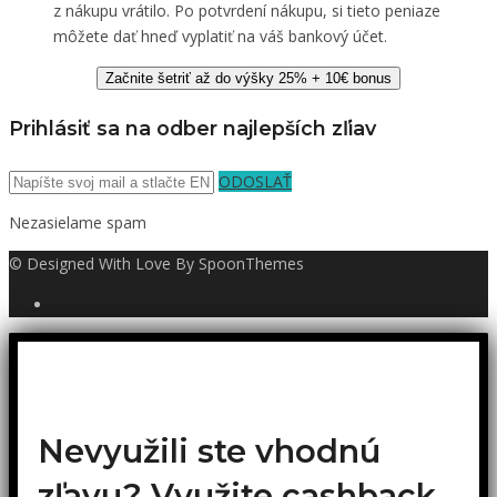
z nákupu vrátilo. Po potvrdení nákupu, si tieto peniaze
môžete dať hneď vyplatiť na váš bankový účet.
Začnite šetriť až do výšky 25% + 10€ bonus
Prihlásiť sa na odber najlepších zľiav
ODOSLAŤ
Nezasielame spam
© Designed With Love By SpoonThemes
Nevyužili ste vhodnú
zľavu? Využite cashback