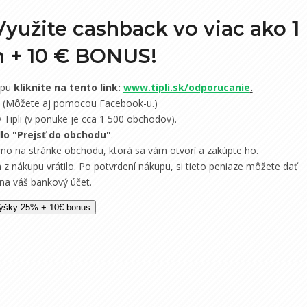
Využite cashback vo viac ako 1
h +
10 € BONUS!
upu
kliknite na tento link:
www.tipli.sk/odporucanie
.
e. (Môžete aj pomocou Facebook-u.)
Tipli (v ponuke je cca 1 500 obchodov).
dlo "Prejsť do obchodu"
.
mo na stránke obchodu, ktorá sa vám otvorí a zakúpte ho.
 z nákupu vrátilo. Po potvrdení nákupu, si tieto peniaze môžete dať
 na váš bankový účet.
 výšky 25% + 10€ bonus