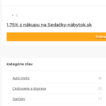
0
1,75% z nákupu na Sedačky-nábytok.sk
Zobra
Kategórie zľiav
Auto-moto
28
Cestovanie a doprava
22
Darčeky
17