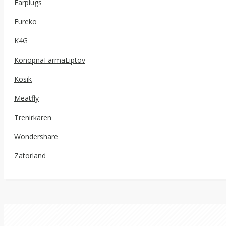
Earplugs
Eureko
K4G
KonopnaFarmaLiptov
Kosik
Meatfly
Trenirkaren
Wondershare
Zatorland