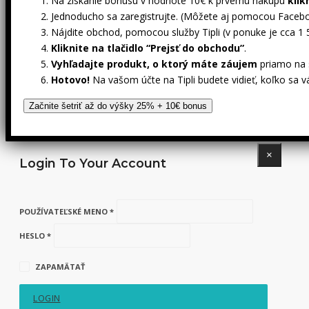
Na získanie bonusu v hodnote 10€ k prvému nákupu
klik
Jednoducho sa zaregistrujte. (Môžete aj pomocou Facebo
Nájdite obchod, pomocou služby Tipli (v ponuke je cca 1
Kliknite na tlačidlo “Prejsť do obchodu”
.
Vyhľadajte produkt, o ktorý máte záujem
priamo na s
Hotovo!
Na vašom účte na Tipli budete vidieť, koľko sa v
Začnite šetriť až do výšky 25% + 10€ bonus
×
Login To Your Account
POUŽÍVATEĽSKÉ MENO *
HESLO *
ZAPAMÄTAŤ
LOGIN