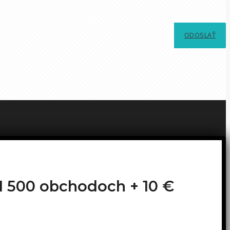
ODOSLAŤ
o 1 500 obchodoch +
10 €