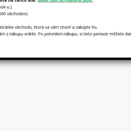
nite na tento link:
www.tipli.sk/odporucanie
.
ok-u.)
 500 obchodov).
tránke obchodu, ktorá sa vám otvorí a zakúpte ho.
ám z nákupu vrátilo. Po potvrdení nákupu, si tieto peniaze môžete dať