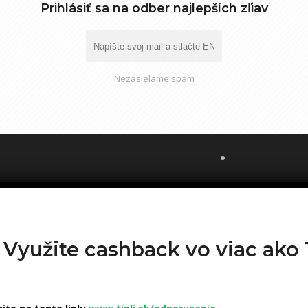
Prihlásiť sa na odber najlepších zľiav
Nezasielame spam
? Využite cashback vo viac ak