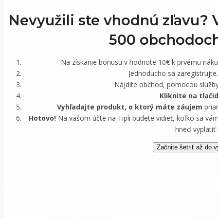
Nevyužili ste vhodnú zľavu? 
500 obchodoc
Na získanie bonusu v hodnote 10€ k prvému nák
Jednoducho sa zaregistrujt
Nájdite obchod, pomocou služby 
Kliknite na tlači
Vyhľadajte produkt, o ktorý máte záujem
pria
Hotovo!
Na vašom účte na Tipli budete vidieť, koľko sa vám
hneď vyplatiť
Začnite šetriť až do