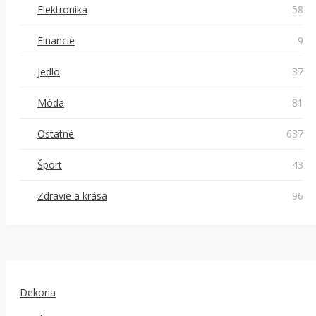
Elektronika
58
Financie
9
Jedlo
37
Móda
81
Ostatné
637
Šport
43
Zdravie a krása
96
Dekoria