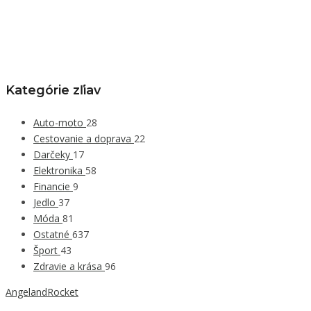
Kategórie zľiav
Auto-moto
28
Cestovanie a doprava
22
Darčeky
17
Elektronika
58
Financie
9
Jedlo
37
Móda
81
Ostatné
637
Šport
43
Zdravie a krása
96
AngelandRocket