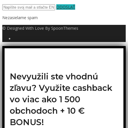
ODOSLAŤ
Nezasielame spam
© Designed With Love By SpoonThemes
Nevyužili ste vhodnú
zľavu? Využite cashback
vo viac ako 1 500
obchodoch +
10 €
BONUS!