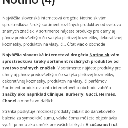
Notino (4)
Najväčšia slovenská internetová drogéria Notino.sk vám
sprostredkúva široký sortiment rozličných produktov od svetovo
známych značiek. V sortimente nájdete produkty pre dámy aj
pánov predovšetkým čo sa týka pleťovej kozmetiky, dekoratívnej
kozmetiky, produktov na vlasy, či...
Čítať viac o obchode
Najväčšia slovenská internetová drogéria
Notino.sk
vám
sprostredkúva široký sortiment rozličných produktov od
svetovo známych značiek
. V sortimente nájdete produkty pre
dámy aj pánov predovšetkým čo sa týka pleťovej kozmetiky,
dekoratívnej kozmetiky, produktov na vlasy, či parfémov.
Sortiment produktov tohto internetového obchodu zahŕňa
značky ako napríklad
Clinique,
Burberry, Gucci, Hermés,
Chanel
a množstvo ďalších.
Stránka poskytuje možnosť produkty zabaliť do darčekového
balenia za symbolickú sumu, vďaka čomu môžete objednávku
využiť priamo ako darček pre vašich blízkych.
V súčasnosti už