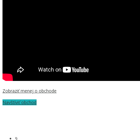
Zobraziť menej o obchode
Navštíviť obchod
9