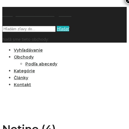
kupón a zľavy.sk
Hľadať
Našli sme tieto obchody:
Vyhľadávanie
Obchody
Podľa abecedy
Kategórie
Články
Kontakt