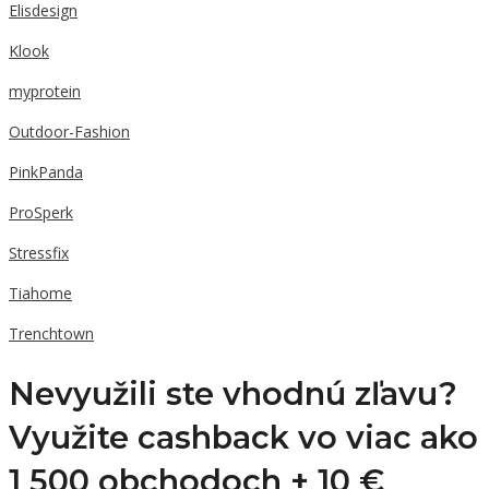
Elisdesign
Klook
myprotein
Outdoor-Fashion
PinkPanda
ProSperk
Stressfix
Tiahome
Trenchtown
Nevyužili ste vhodnú zľavu?
Využite cashback vo viac ako
1 500 obchodoch +
10 €