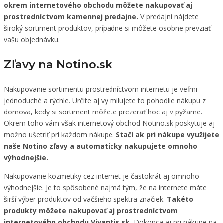
okrem internetového obchodu môžete nakupovať aj
prostredníctvom kamennej predajne.
V predajni nájdete
široký sortiment produktov, prípadne si môžete osobne prevziať
vašu objednávku.
Zľavy na Notino.sk
Nakupovanie sortimentu prostredníctvom internetu je veľmi
jednoduché a rýchle. Určite aj vy milujete to pohodlie nákupu z
domova, kedy si sortiment môžete prezerať hoc aj v pyžame.
Okrem toho vám však internetový obchod Notino.sk poskytuje aj
možno ušetriť pri každom nákupe.
Stačí ak pri nákupe využijete
naše Notino zľavy a automaticky nakupujete omnoho
výhodnejšie.
Nakupovanie kozmetiky cez internet je častokrát aj omnoho
výhodnejšie. Je to spôsobené najmä tým, že na internete máte
širší výber produktov od väčšieho spektra značiek.
Takéto
produkty môžete nakupovať aj prostredníctvom
internetového obchodu Vivantis.sk.
Dokonca aj pri nákupe na