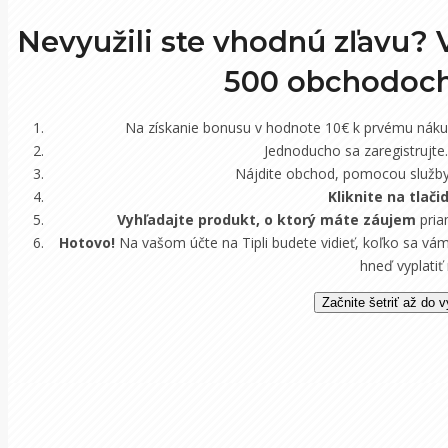
Nevyužili ste vhodnú zľavu? 
500 obchodoc
Na získanie bonusu v hodnote 10€ k prvému nák
Jednoducho sa zaregistrujt
Nájdite obchod, pomocou služby 
Kliknite na tlači
Vyhľadajte produkt, o ktorý máte záujem
pria
Hotovo!
Na vašom účte na Tipli budete vidieť, koľko sa vám
hneď vyplatiť
Začnite šetriť až do