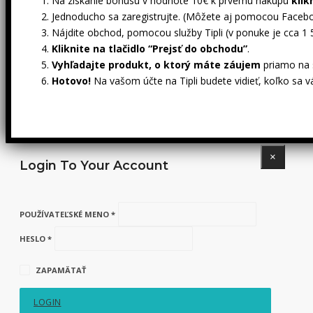
Na získanie bonusu v hodnote 10€ k prvému nákupu
klik
Jednoducho sa zaregistrujte. (Môžete aj pomocou Facebo
Nájdite obchod, pomocou služby Tipli (v ponuke je cca 1
Kliknite na tlačidlo “Prejsť do obchodu”
.
Vyhľadajte produkt, o ktorý máte záujem
priamo na s
Hotovo!
Na vašom účte na Tipli budete vidieť, koľko sa v
×
Login To Your Account
POUŽÍVATEĽSKÉ MENO *
HESLO *
ZAPAMÄTAŤ
LOGIN