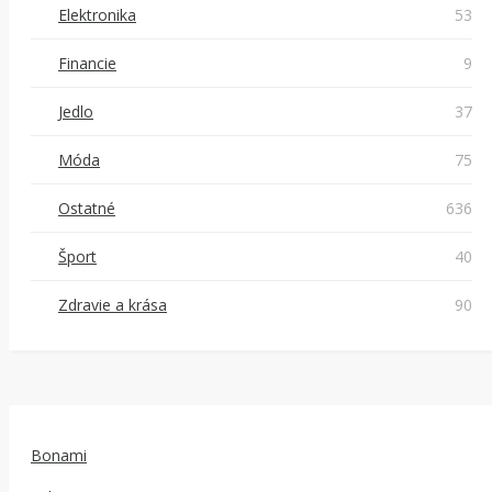
Elektronika
53
Financie
9
Jedlo
37
Móda
75
Ostatné
636
Šport
40
Zdravie a krása
90
Bonami