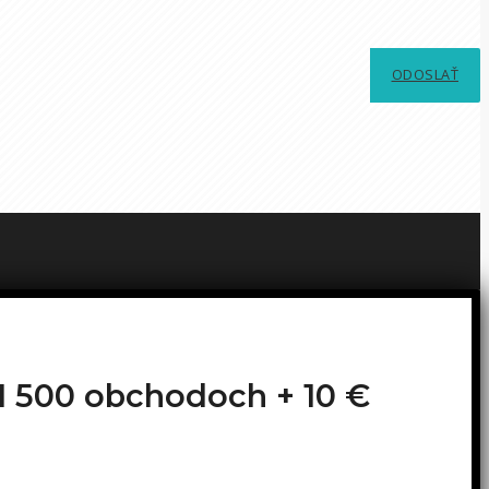
ODOSLAŤ
o 1 500 obchodoch +
10 €