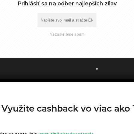
Prihlásiť sa na odber najlepších zľiav
Nezasielame spam
? Využite cashback vo viac ak