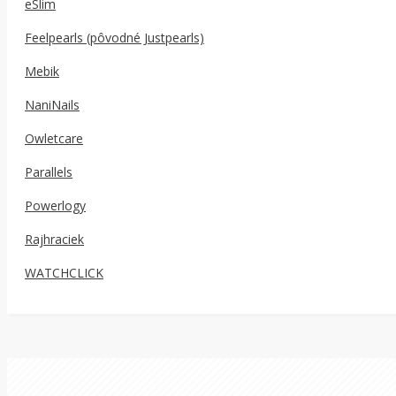
eSlim
Feelpearls (pôvodné Justpearls)
Mebik
NaniNails
Owletcare
Parallels
Powerlogy
Rajhraciek
WATCHCLICK