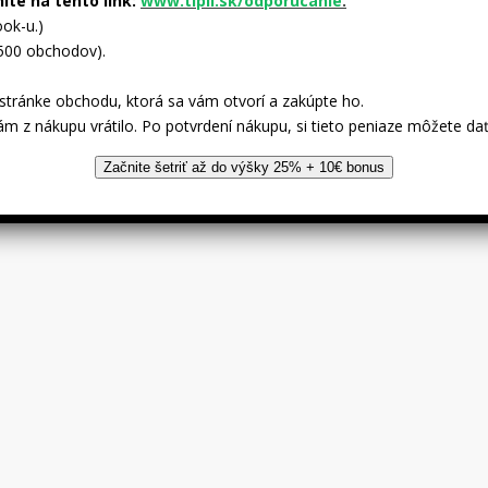
nite na tento link:
www.tipli.sk/odporucanie
.
ok-u.)
 500 obchodov).
tránke obchodu, ktorá sa vám otvorí a zakúpte ho.
ám z nákupu vrátilo. Po potvrdení nákupu, si tieto peniaze môžete dať
Začnite šetriť až do výšky 25% + 10€ bonus