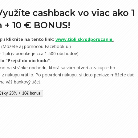
Využite cashback vo viac ako 1
h +
10 € BONUS!
upu
kliknite na tento link:
www.tipli.sk/odporucanie
.
e. (Môžete aj pomocou Facebook-u.)
Tipli (v ponuke je cca 1 500 obchodov).
dlo "Prejsť do obchodu"
.
mo na stránke obchodu, ktorá sa vám otvorí a zakúpte ho.
 z nákupu vrátilo. Po potvrdení nákupu, si tieto peniaze môžete dať
 na váš bankový účet.
 výšky 25% + 10€ bonus