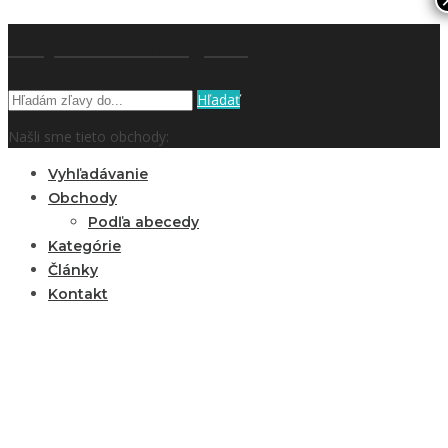
kupón a zľavy.sk
Hľadať
Našli sme tieto obchody:
Vyhľadávanie
Obchody
Podľa abecedy
Kategórie
Články
Kontakt