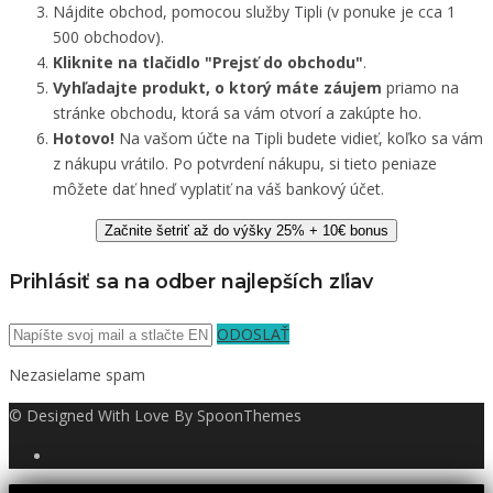
Nájdite obchod, pomocou služby Tipli (v ponuke je cca 1
500 obchodov).
Kliknite na tlačidlo "Prejsť do obchodu"
.
Vyhľadajte produkt, o ktorý máte záujem
priamo na
stránke obchodu, ktorá sa vám otvorí a zakúpte ho.
Hotovo!
Na vašom účte na Tipli budete vidieť, koľko sa vám
z nákupu vrátilo. Po potvrdení nákupu, si tieto peniaze
môžete dať hneď vyplatiť na váš bankový účet.
Začnite šetriť až do výšky 25% + 10€ bonus
Prihlásiť sa na odber najlepších zľiav
ODOSLAŤ
Nezasielame spam
© Designed With Love By SpoonThemes