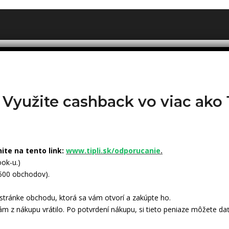
? Využite cashback vo viac ak
nite na tento link:
www.tipli.sk/odporucanie
.
ok-u.)
 500 obchodov).
tránke obchodu, ktorá sa vám otvorí a zakúpte ho.
ám z nákupu vrátilo. Po potvrdení nákupu, si tieto peniaze môžete dať