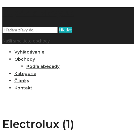
kupón a zľavy.sk
Hľadať
Našli sme tieto obchody:
Vyhľadávanie
Obchody
Podľa abecedy
Kategórie
Články
Kontakt
Electrolux (1)