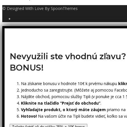
© Designed With Love By SpoonThemes
Nevyužili ste vhodnú zľavu
BONUS!
Na získanie bonusu v hodnote 10€ k prvému nákupu
klik
Jednoducho sa zaregistrujte. (Môžete aj pomocou Facebo
Nájdite obchod, pomocou služby Tipli (v ponuke je cca 1
Kliknite na tlačidlo “Prejsť do obchodu”
.
Vyhľadajte produkt, o ktorý máte záujem
priamo na s
Hotovo!
Na vašom účte na Tipli budete vidieť, koľko sa v
Začnite šetriť až do výšky 25% + 10€ bonus