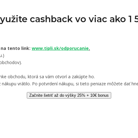
Využite cashback vo viac ako 
 na tento link:
www.tipli.sk/odporucanie
.
u.)
 obchodov).
nke obchodu, ktorá sa vám otvorí a zakúpte ho.
 nákupu vrátilo. Po potvrdení nákupu, si tieto peniaze môžete dať hne
Začnite šetriť až do výšky 25% + 10€ bonus