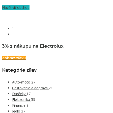
Navštíviť obchod
1
3% z nákupu na Electrolux
Zobraz zľavu
Kategórie zľiav
Auto-moto
27
Cestovanie a doprava
21
Darčeky
17
Elektronika
53
Financie
9
Jedlo
37