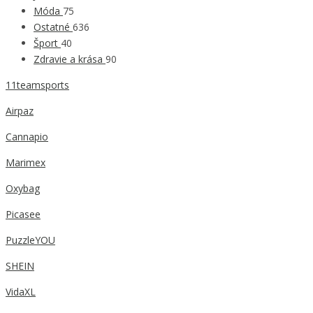
Móda
75
Ostatné
636
Šport
40
Zdravie a krása
90
11teamsports
Airpaz
Cannapio
Marimex
Oxybag
Picasee
PuzzleYOU
SHEIN
VidaXL