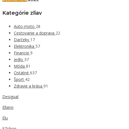
Kategórie zľiav
Auto-moto
28
Cestovanie a doprava
22
Darčeky
17
Elektronika
57
Financie
9
Jedlo
37
Móda
81
Ostatné
637
Šport
42
Zdravie a krása
91
Desigual
Ellano
Elu
EZshop