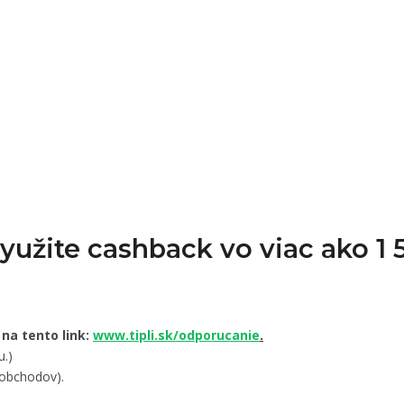
Využite cashback vo viac ako 
 na tento link:
www.tipli.sk/odporucanie
.
u.)
 obchodov).