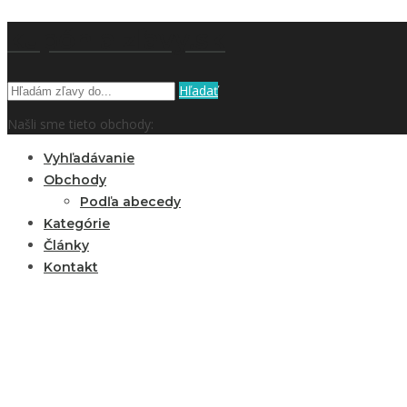
kupón a zľavy.sk
Hľadať
Našli sme tieto obchody:
Vyhľadávanie
Obchody
Podľa abecedy
Kategórie
Články
Kontakt