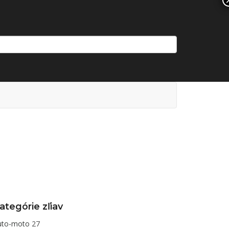
ategórie zľiav
uto-moto
27