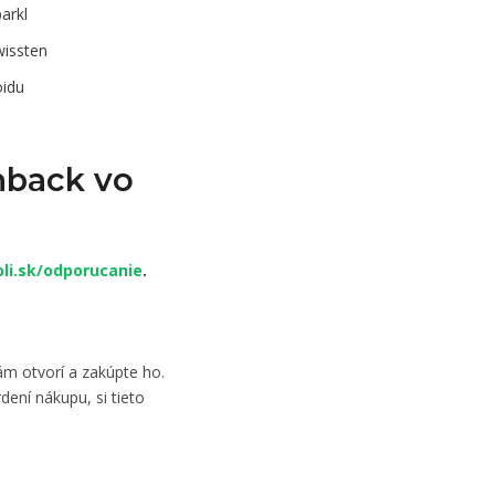
arkl
wissten
oidu
hback vo
!
li.sk/odporucanie
.
m otvorí a zakúpte ho.
dení nákupu, si tieto