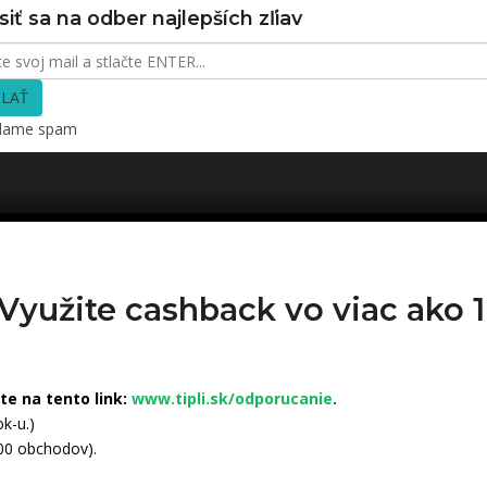
siť sa na odber najlepších zľiav
LAŤ
elame spam
 Využite cashback vo viac ako
ite na tento link:
www.tipli.sk/odporucanie
.
k-u.)
500 obchodov).