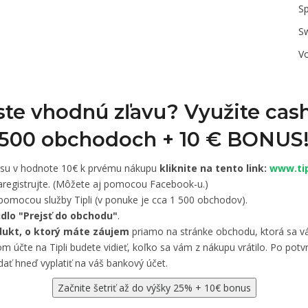
Sp
S
V
 ste vhodnú zľavu? Využite cas
1 500 obchodoch +
10 € BONUS
usu v hodnote 10€ k prvému nákupu
kliknite na tento link:
www.tip
registrujte. (Môžete aj pomocou Facebook-u.)
pomocou služby Tipli (v ponuke je cca 1 500 obchodov).
čidlo "Prejsť do obchodu"
.
dukt, o ktorý máte záujem
priamo na stránke obchodu, ktorá sa vá
 účte na Tipli budete vidieť, koľko sa vám z nákupu vrátilo. Po potvr
ať hneď vyplatiť na váš bankový účet.
Začnite šetriť až do výšky 25% + 10€ bonus