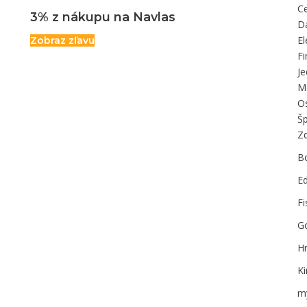
C
3% z nákupu na Navlas
D
El
Zobraz zľavu
F
J
M
O
Š
Zd
B
E
Fi
G
H
K
m