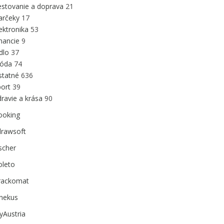
estovanie a doprava
21
arčeky
17
ektronika
53
inancie
9
edlo
37
óda
74
statné
636
port
39
ravie a krása
90
ooking
drawsoft
scher
oleto
rackomat
inekus
yAustria