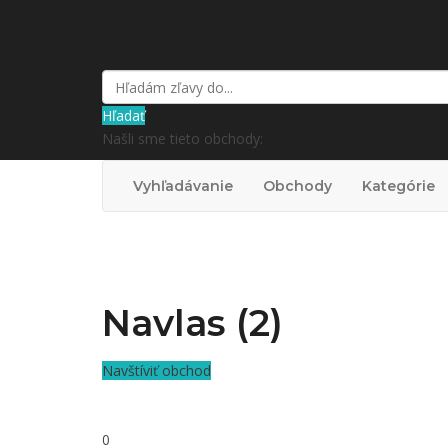
kupón a zľavy.sk
Hľadať
Našli sme tieto obchody:
Vyhľadávanie
Obchody
Kategórie
Navlas (2)
Navštíviť obchod
0