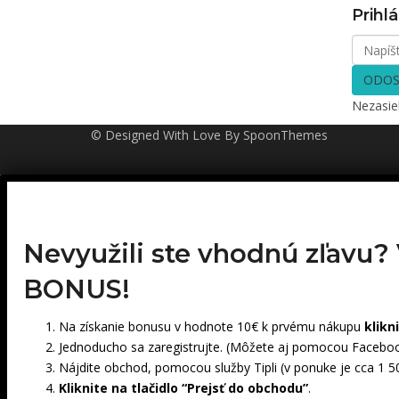
Prihlá
ODOS
Nezasi
© Designed With Love By SpoonThemes
Nevyužili ste vhodnú zľavu?
BONUS!
Na získanie bonusu v hodnote 10€ k prvému nákupu
klikn
Jednoducho sa zaregistrujte. (Môžete aj pomocou Faceboo
Nájdite obchod, pomocou služby Tipli (v ponuke je cca 1 
Kliknite na tlačidlo “Prejsť do obchodu”
.