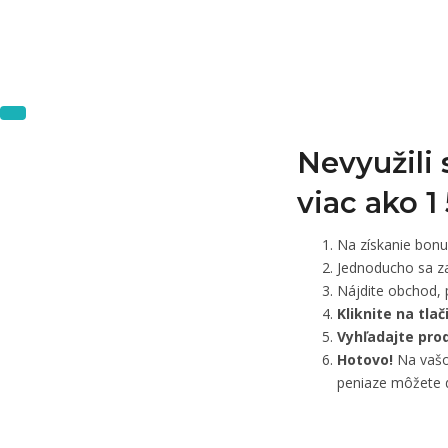
Nevyužili
viac ako 
Na získanie bon
Jednoducho sa za
Nájdite obchod, 
Kliknite na tla
Vyhľadajte pro
Hotovo!
Na vašom
peniaze môžete d