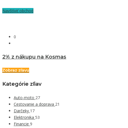
Navštíviť obchod
0
2% z nákupu na Kosmas
Zobraz zľavu
Kategórie zľiav
Auto-moto
27
Cestovanie a doprava
21
Darčeky
17
Elektronika
53
Financie
9