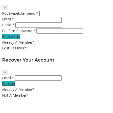
×
Používateľské meno *
Email *
Heslo *
Confirm Password *
Registrácia
Already A Member?
Lost Password?
Recover Your Account
×
Email *
Recover
Already A Member?
Not A Member?