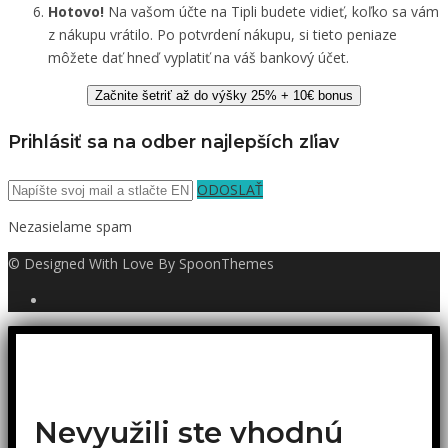
Hotovo!
Na vašom účte na Tipli budete vidieť, koľko sa vám
z nákupu vrátilo. Po potvrdení nákupu, si tieto peniaze
môžete dať hneď vyplatiť na váš bankový účet.
Začnite šetriť až do výšky 25% + 10€ bonus
Prihlásiť sa na odber najlepších zľiav
ODOSLAŤ
Nezasielame spam
© Designed With Love By SpoonThemes
Nevyužili ste vhodnú