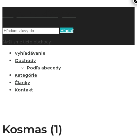
kupón a zľavy.sk
Hľadať
Našli sme tieto obchody:
Vyhľadávanie
Obchody
Podľa abecedy
Kategórie
Články
Kontakt
Kosmas (1)