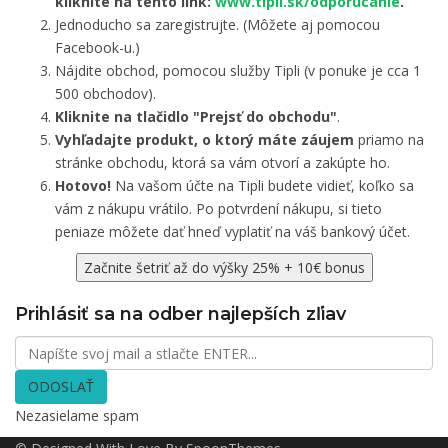
kliknite na tento link:
www.tipli.sk/odporucanie
.
Jednoducho sa zaregistrujte. (Môžete aj pomocou
Facebook-u.)
Nájdite obchod, pomocou služby Tipli (v ponuke je cca 1
500 obchodov).
Kliknite na tlačidlo "Prejsť do obchodu"
.
Vyhľadajte produkt, o ktorý máte záujem
priamo na
stránke obchodu, ktorá sa vám otvorí a zakúpte ho.
Hotovo!
Na vašom účte na Tipli budete vidieť, koľko sa
vám z nákupu vrátilo. Po potvrdení nákupu, si tieto
peniaze môžete dať hneď vyplatiť na váš bankový účet.
Začnite šetriť až do výšky 25% + 10€ bonus
Prihlásiť sa na odber najlepších zľiav
ODOSLAŤ
Nezasielame spam