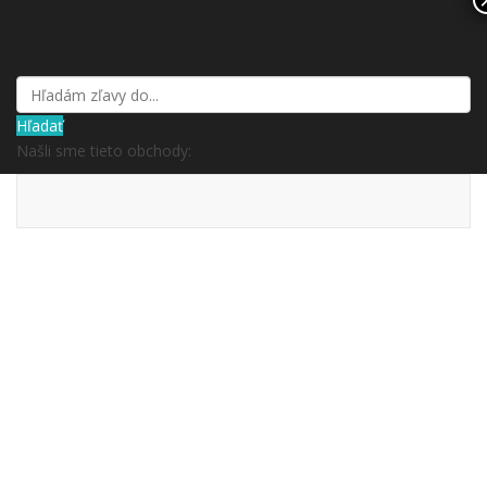
kupón a zľavy.sk
Hľadať
Našli sme tieto obchody: