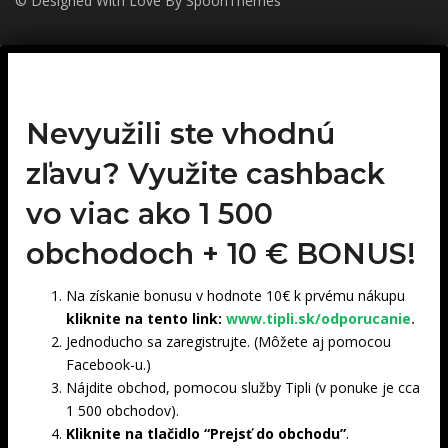
© Designed With Love By SpoonThemes
Nevyužili ste vhodnú
zľavu? Využite cashback
vo viac ako 1 500
obchodoch +
10 € BONUS!
Na získanie bonusu v hodnote 10€ k prvému nákupu
kliknite na tento link:
www.tipli.sk/odporucanie
.
Jednoducho sa zaregistrujte. (Môžete aj pomocou
Facebook-u.)
Nájdite obchod, pomocou služby Tipli (v ponuke je cca
1 500 obchodov).
Kliknite na tlačidlo “Prejsť do obchodu”
.