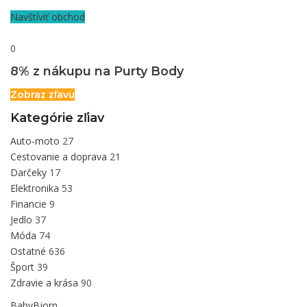
Navštíviť obchod
0
8% z nákupu na Purty Body
Zobraz zľavu
Kategórie zľiav
Auto-moto
27
Cestovanie a doprava
21
Darčeky
17
Elektronika
53
Financie
9
Jedlo
37
Móda
74
Ostatné
636
Šport
39
Zdravie a krása
90
BabyBjorn