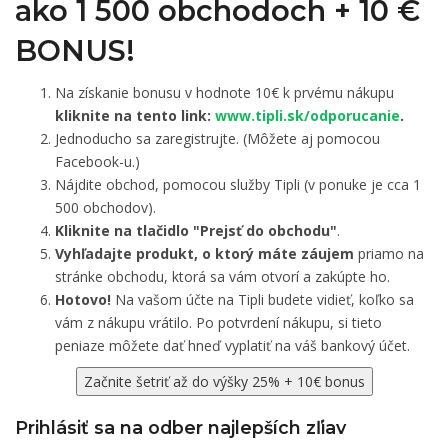
ako 1 500 obchodoch +
10 €
BONUS!
Na získanie bonusu v hodnote 10€ k prvému nákupu
kliknite na tento link:
www.tipli.sk/odporucanie
.
Jednoducho sa zaregistrujte. (Môžete aj pomocou
Facebook-u.)
Nájdite obchod, pomocou služby Tipli (v ponuke je cca 1
500 obchodov).
Kliknite na tlačidlo "Prejsť do obchodu"
.
Vyhľadajte produkt, o ktorý máte záujem
priamo na
stránke obchodu, ktorá sa vám otvorí a zakúpte ho.
Hotovo!
Na vašom účte na Tipli budete vidieť, koľko sa
vám z nákupu vrátilo. Po potvrdení nákupu, si tieto
peniaze môžete dať hneď vyplatiť na váš bankový účet.
Začnite šetriť až do výšky 25% + 10€ bonus
Prihlásiť sa na odber najlepších zľiav