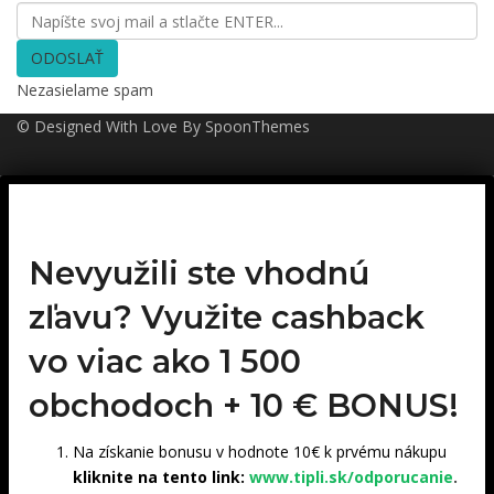
ODOSLAŤ
Nezasielame spam
© Designed With Love By SpoonThemes
Nevyužili ste vhodnú
zľavu? Využite cashback
vo viac ako 1 500
obchodoch +
10 € BONUS!
Na získanie bonusu v hodnote 10€ k prvému nákupu
kliknite na tento link:
www.tipli.sk/odporucanie
.