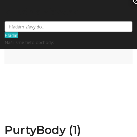
kupón a zľavy.sk
Hľadať
Našli sme tieto obchody:
PurtyBody (1)