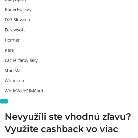
BauerHockey
DIGISlovakia
Edrawsoft
Herman
Kare
Lacne-farby-laky
StartMail
Woodcote
WorldWideSIMCard
Nevyužili ste vhodnú zľavu?
Využite cashback vo viac