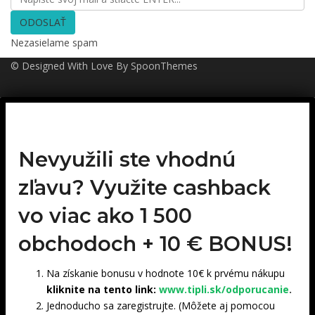
ODOSLAŤ
Nezasielame spam
© Designed With Love By SpoonThemes
Nevyužili ste vhodnú
zľavu? Využite cashback
vo viac ako 1 500
obchodoch +
10 € BONUS!
Na získanie bonusu v hodnote 10€ k prvému nákupu
kliknite na tento link:
www.tipli.sk/odporucanie
.
Jednoducho sa zaregistrujte. (Môžete aj pomocou