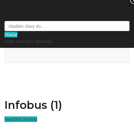
kupón a zľavy.sk
Hľadať
Našli sme tieto obchody:
Infobus (1)
Navštíviť obchod