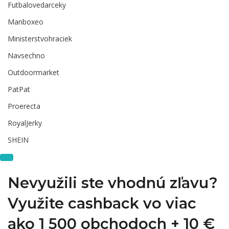
Futbalovedarceky
Manboxeo
Ministerstvohraciek
Navsechno
Outdoormarket
PatPat
Proerecta
RoyalJerky
SHEIN
Nevyužili ste vhodnú zľavu?
Využite cashback vo viac
ako 1 500 obchodoch +
10 €