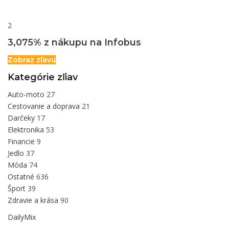
2
3,075% z nákupu na Infobus
Zobraz zľavu
Kategórie zľiav
Auto-moto
27
Cestovanie a doprava
21
Darčeky
17
Elektronika
53
Financie
9
Jedlo
37
Móda
74
Ostatné
636
Šport
39
Zdravie a krása
90
DailyMix