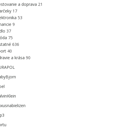
estovanie a doprava
21
arčeky
17
ektronika
53
inancie
9
edlo
37
óda
75
statné
636
port
40
ravie a krása
90
URAPOL
abyBjorn
oel
lvinKlein
xusnabielizen
p3
ortu