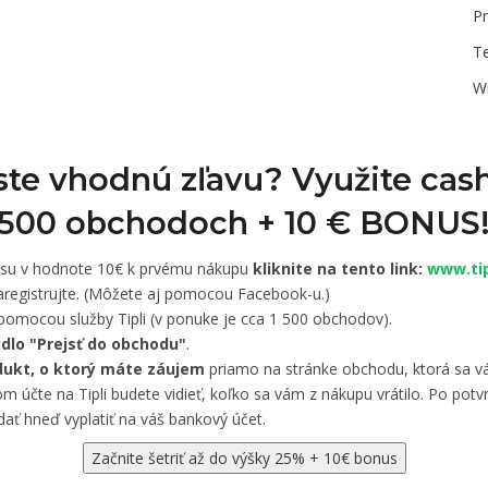
Pr
T
W
 ste vhodnú zľavu? Využite cas
1 500 obchodoch +
10 € BONUS
usu v hodnote 10€ k prvému nákupu
kliknite na tento link:
www.tip
registrujte. (Môžete aj pomocou Facebook-u.)
pomocou služby Tipli (v ponuke je cca 1 500 obchodov).
čidlo "Prejsť do obchodu"
.
dukt, o ktorý máte záujem
priamo na stránke obchodu, ktorá sa vá
 účte na Tipli budete vidieť, koľko sa vám z nákupu vrátilo. Po potvr
ať hneď vyplatiť na váš bankový účet.
Začnite šetriť až do výšky 25% + 10€ bonus