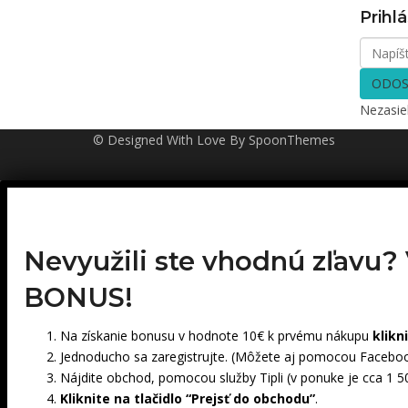
Prihlá
ODOS
Nezasi
© Designed With Love By SpoonThemes
Nevyužili ste vhodnú zľavu?
BONUS!
Na získanie bonusu v hodnote 10€ k prvému nákupu
klikn
Jednoducho sa zaregistrujte. (Môžete aj pomocou Faceboo
Nájdite obchod, pomocou služby Tipli (v ponuke je cca 1 
Kliknite na tlačidlo “Prejsť do obchodu”
.