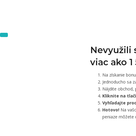
Nevyužili
viac ako 
Na získanie bon
Jednoducho sa za
Nájdite obchod, 
Kliknite na tla
Vyhľadajte pro
Hotovo!
Na vašom
peniaze môžete d