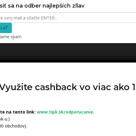
siť sa na odber najlepších zľiav
LAŤ
elame spam
 Využite cashback vo viac ako
ite na tento link:
www.tipli.sk/odporucanie
.
k-u.)
500 obchodov).