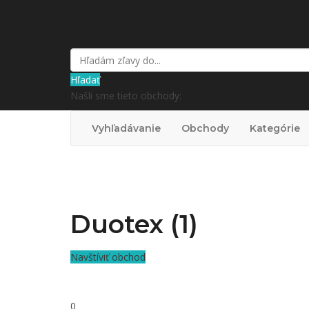
kupón a zľavy.sk
Hľadať
Našli sme tieto obchody:
Vyhľadávanie
Obchody
Kategórie
Duotex (1)
Navštíviť obchod
0