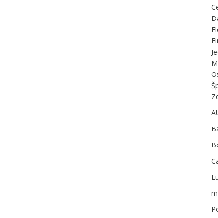
C
D
El
F
J
M
O
Š
Zd
A
B
B
Ca
Lu
m
P