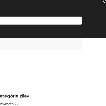
ategórie zľiav
uto-moto
27