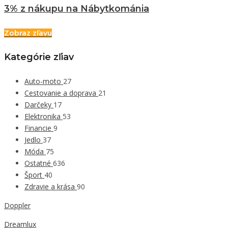
3% z nákupu na Nábytkománia
Zobraz zľavu
Kategórie zľiav
Auto-moto
27
Cestovanie a doprava
21
Darčeky
17
Elektronika
53
Financie
9
Jedlo
37
Móda
75
Ostatné
636
Šport
40
Zdravie a krása
90
Doppler
Dreamlux