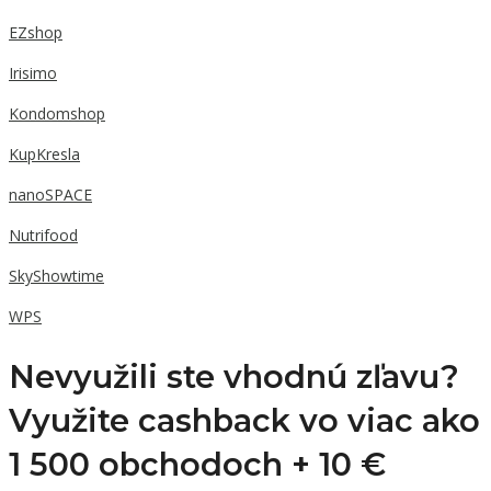
EZshop
Irisimo
Kondomshop
KupKresla
nanoSPACE
Nutrifood
SkyShowtime
WPS
Nevyužili ste vhodnú zľavu?
Využite cashback vo viac ako
1 500 obchodoch +
10 €