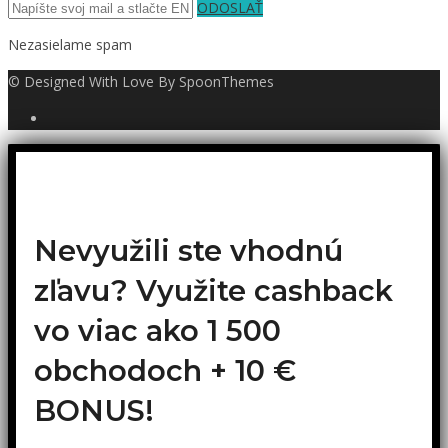
ODOSLAŤ
Nezasielame spam
© Designed With Love By SpoonThemes
Nevyužili ste vhodnú
zľavu? Využite cashback
vo viac ako 1 500
obchodoch +
10 €
BONUS!