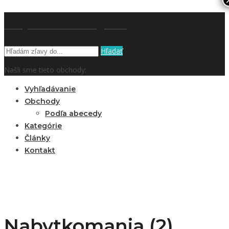
kupón a zľavy.sk
Hľadať
Našli sme tieto obchody:
Vyhľadávanie
Obchody
Podľa abecedy
Kategórie
Články
Kontakt
Nabytkomania (2)