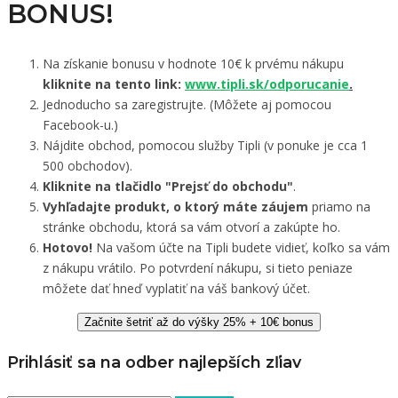
BONUS!
Na získanie bonusu v hodnote 10€ k prvému nákupu
kliknite na tento link:
www.tipli.sk/odporucanie
.
Jednoducho sa zaregistrujte. (Môžete aj pomocou
Facebook-u.)
Nájdite obchod, pomocou služby Tipli (v ponuke je cca 1
500 obchodov).
Kliknite na tlačidlo "Prejsť do obchodu"
.
Vyhľadajte produkt, o ktorý máte záujem
priamo na
stránke obchodu, ktorá sa vám otvorí a zakúpte ho.
Hotovo!
Na vašom účte na Tipli budete vidieť, koľko sa vám
z nákupu vrátilo. Po potvrdení nákupu, si tieto peniaze
môžete dať hneď vyplatiť na váš bankový účet.
Začnite šetriť až do výšky 25% + 10€ bonus
Prihlásiť sa na odber najlepších zľiav