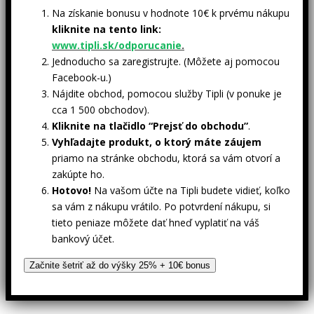
Na získanie bonusu v hodnote 10€ k prvému nákupu
kliknite na tento link:
www.tipli.sk/odporucanie
.
Jednoducho sa zaregistrujte. (Môžete aj pomocou
Facebook-u.)
Nájdite obchod, pomocou služby Tipli (v ponuke je
cca 1 500 obchodov).
Kliknite na tlačidlo “Prejsť do obchodu”
.
Vyhľadajte produkt, o ktorý máte záujem
priamo na stránke obchodu, ktorá sa vám otvorí a
zakúpte ho.
Hotovo!
Na vašom účte na Tipli budete vidieť, koľko
sa vám z nákupu vrátilo. Po potvrdení nákupu, si
tieto peniaze môžete dať hneď vyplatiť na váš
bankový účet.
Začnite šetriť až do výšky 25% + 10€ bonus