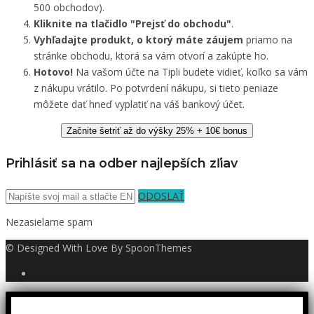
500 obchodov).
Kliknite na tlačidlo "Prejsť do obchodu"
.
Vyhľadajte produkt, o ktorý máte záujem
priamo na
stránke obchodu, ktorá sa vám otvorí a zakúpte ho.
Hotovo!
Na vašom účte na Tipli budete vidieť, koľko sa vám
z nákupu vrátilo. Po potvrdení nákupu, si tieto peniaze
môžete dať hneď vyplatiť na váš bankový účet.
Začnite šetriť až do výšky 25% + 10€ bonus
Prihlásiť sa na odber najlepších zľiav
ODOSLAŤ
Nezasielame spam
© Designed With Love By SpoonThemes