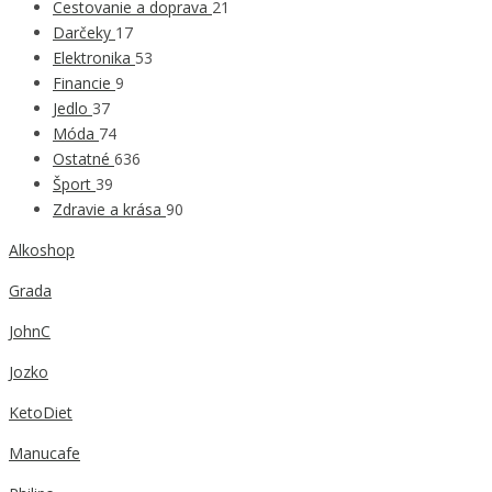
Cestovanie a doprava
21
Darčeky
17
Elektronika
53
Financie
9
Jedlo
37
Móda
74
Ostatné
636
Šport
39
Zdravie a krása
90
Alkoshop
Grada
JohnC
Jozko
KetoDiet
Manucafe