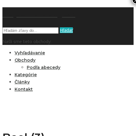
kupón a zľavy.sk
Hľadať
Našli sme tieto obchody:
Vyhľadávanie
Obchody
Podľa abecedy
Kategórie
Články
Kontakt