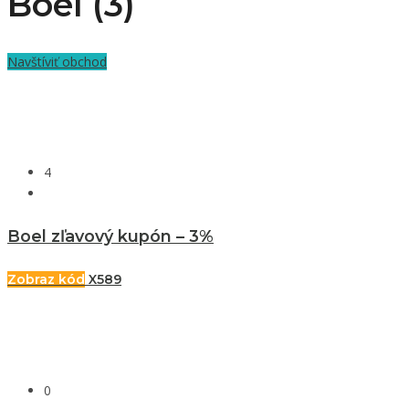
Boel (3)
Navštíviť obchod
4
Boel zľavový kupón – 3%
Zobraz kód
X589
0