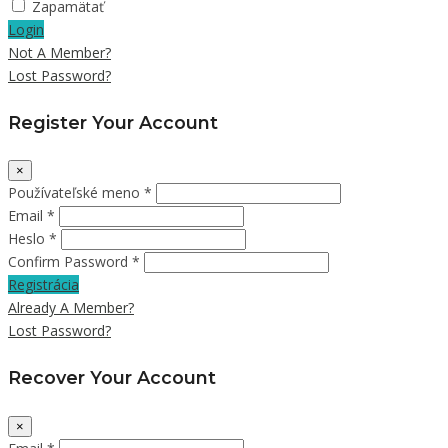
Zapamätať
Login
Not A Member?
Lost Password?
Register Your Account
×
Používateľské meno *
Email *
Heslo *
Confirm Password *
Registrácia
Already A Member?
Lost Password?
Recover Your Account
×