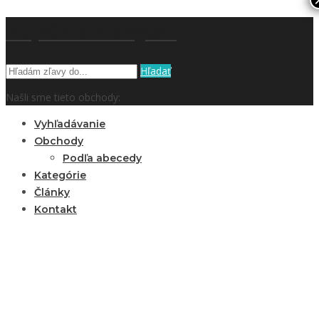
kupón a zľavy.sk
Hľadať
Našli sme tieto obchody:
Vyhľadávanie
Obchody
Podľa abecedy
Kategórie
Články
Kontakt