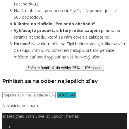
Facebook-u.)
Nájdite obchod, pomocou služby Tipli (v ponuke je cca 1
500 obchodov).
Kliknite na tlačidlo "Prejsť do obchodu"
.
Vyhľadajte produkt, o ktorý máte záujem
priamo na
stránke obchodu, ktorá sa vám otvorí a zakúpte ho.
Hotovo!
Na vašom účte na Tipli budete vidieť, koľko sa vám
z nákupu vrátilo. Po potvrdení nákupu, si tieto peniaze
môžete dať hneď vyplatiť na váš bankový účet.
Začnite šetriť až do výšky 25% + 10€ bonus
Prihlásiť sa na odber najlepších zľiav
ODOSLAŤ
Nezasielame spam
© Designed With Love By SpoonThemes