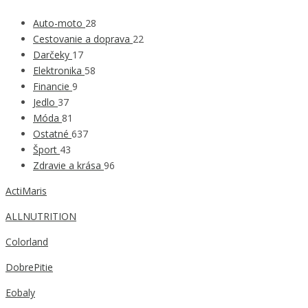
Auto-moto
28
Cestovanie a doprava
22
Darčeky
17
Elektronika
58
Financie
9
Jedlo
37
Móda
81
Ostatné
637
Šport
43
Zdravie a krása
96
ActiMaris
ALLNUTRITION
Colorland
DobrePitie
Eobaly