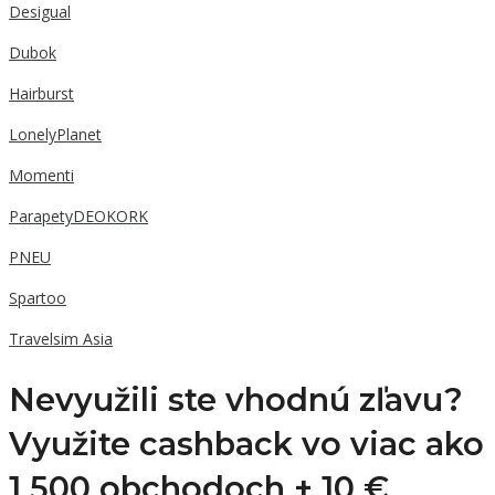
Desigual
Dubok
Hairburst
LonelyPlanet
Momenti
ParapetyDEOKORK
PNEU
Spartoo
Travelsim Asia
Nevyužili ste vhodnú zľavu?
Využite cashback vo viac ako
1 500 obchodoch +
10 €