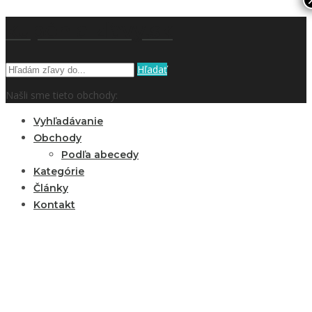
kupón a zľavy.sk
Hľadať
Našli sme tieto obchody:
Vyhľadávanie
Obchody
Podľa abecedy
Kategórie
Články
Kontakt