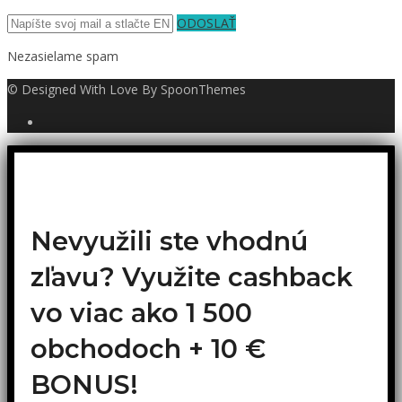
ODOSLAŤ
Nezasielame spam
© Designed With Love By SpoonThemes
Nevyužili ste vhodnú
zľavu? Využite cashback
vo viac ako 1 500
obchodoch +
10 €
BONUS!