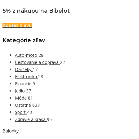
5% z nákupu na Bibelot
Zobraz zľavu
Kategórie zľiav
Auto-moto
28
Cestovanie a doprava
22
Darčeky
17
Elektronika
58
Financie
9
Jedlo
37
Móda
81
Ostatné
637
Šport
43
Zdravie a krása
96
Balonky