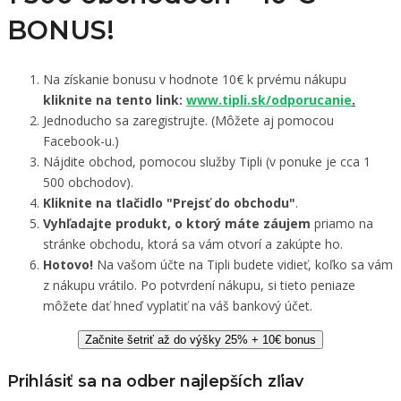
BONUS!
Na získanie bonusu v hodnote 10€ k prvému nákupu
kliknite na tento link:
www.tipli.sk/odporucanie
.
Jednoducho sa zaregistrujte. (Môžete aj pomocou
Facebook-u.)
Nájdite obchod, pomocou služby Tipli (v ponuke je cca 1
500 obchodov).
Kliknite na tlačidlo "Prejsť do obchodu"
.
Vyhľadajte produkt, o ktorý máte záujem
priamo na
stránke obchodu, ktorá sa vám otvorí a zakúpte ho.
Hotovo!
Na vašom účte na Tipli budete vidieť, koľko sa vám
z nákupu vrátilo. Po potvrdení nákupu, si tieto peniaze
môžete dať hneď vyplatiť na váš bankový účet.
Začnite šetriť až do výšky 25% + 10€ bonus
Prihlásiť sa na odber najlepších zľiav