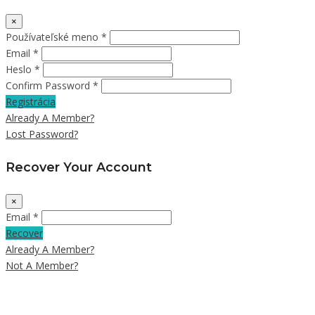
×
Používateľské meno *
Email *
Heslo *
Confirm Password *
Registrácia
Already A Member?
Lost Password?
Recover Your Account
×
Email *
Recover
Already A Member?
Not A Member?