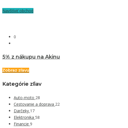
Navštíviť obchod
0
5% z nákupu na Akinu
Zobraz zľavu
Kategórie zľiav
Auto-moto
28
Cestovanie a doprava
22
Darčeky
17
Elektronika
58
Financie
9