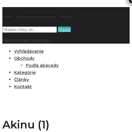
kupón a zľavy.sk
Hľadať
Našli sme tieto obchody:
Vyhľadávanie
Obchody
Podľa abecedy
Kategórie
Články
Kontakt
Akinu (1)