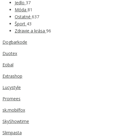
Jedlo
37
Móda
81
Ostatné
637
Šport
43
Zdravie a krása
96
Dogbarkode
Duotex
Eobal
Extrashop
Lucystyle
Promees
sk.mobilfox
SkyShowtime
Slimpasta