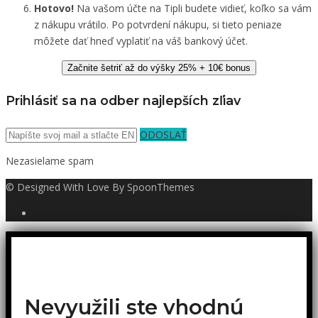
Hotovo!
Na vašom účte na Tipli budete vidieť, koľko sa vám
z nákupu vrátilo. Po potvrdení nákupu, si tieto peniaze
môžete dať hneď vyplatiť na váš bankový účet.
Začnite šetriť až do výšky 25% + 10€ bonus
Prihlásiť sa na odber najlepších zľiav
ODOSLAŤ
Nezasielame spam
© Designed With Love By SpoonThemes
Nevyužili ste vhodnú