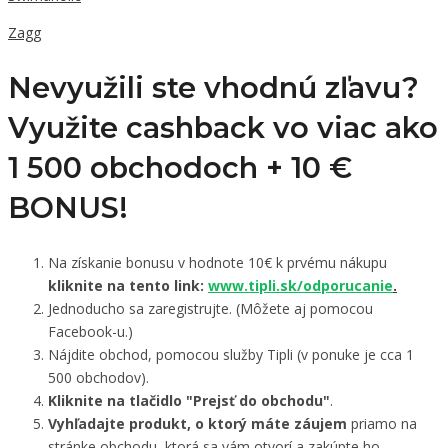
Zagg
Nevyužili ste vhodnú zľavu?
Využite cashback vo viac ako
1 500 obchodoch +
10 €
BONUS!
Na získanie bonusu v hodnote 10€ k prvému nákupu
kliknite na tento link:
www.tipli.sk/odporucanie
.
Jednoducho sa zaregistrujte. (Môžete aj pomocou
Facebook-u.)
Nájdite obchod, pomocou služby Tipli (v ponuke je cca 1
500 obchodov).
Kliknite na tlačidlo "Prejsť do obchodu"
.
Vyhľadajte produkt, o ktorý máte záujem
priamo na
stránke obchodu, ktorá sa vám otvorí a zakúpte ho.