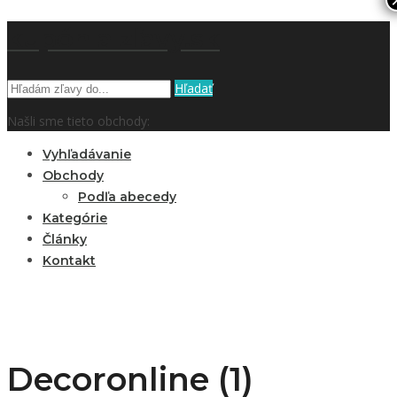
kupón a zľavy.sk
Hľadať
Našli sme tieto obchody:
Vyhľadávanie
Obchody
Podľa abecedy
Kategórie
Články
Kontakt
Decoronline (1)