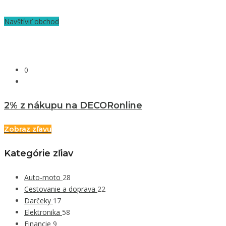
Navštíviť obchod
0
2% z nákupu na DECORonline
Zobraz zľavu
Kategórie zľiav
Auto-moto
28
Cestovanie a doprava
22
Darčeky
17
Elektronika
58
Financie
9