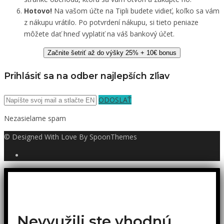
Hotovo!
Na vašom účte na Tipli budete vidieť, koľko sa vám
z nákupu vrátilo. Po potvrdení nákupu, si tieto peniaze
môžete dať hneď vyplatiť na váš bankový účet.
Začnite šetriť až do výšky 25% + 10€ bonus
Prihlásiť sa na odber najlepších zľiav
ODOSLAŤ
Nezasielame spam
© Designed With Love By SpoonThemes
Nevyužili ste vhodnú