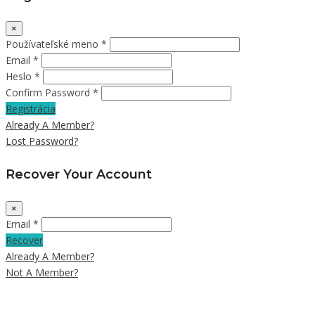
×
Používateľské meno *
Email *
Heslo *
Confirm Password *
Registrácia
Already A Member?
Lost Password?
Recover Your Account
×
Email *
Recover
Already A Member?
Not A Member?