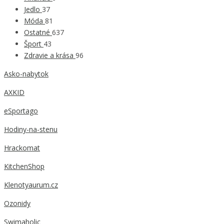
Jedlo
37
Móda
81
Ostatné
637
Šport
43
Zdravie a krása
96
Asko-nabytok
AXKID
eSportago
Hodiny-na-stenu
Hrackomat
KitchenShop
Klenotyaurum.cz
Ozonidy
Swimaholic