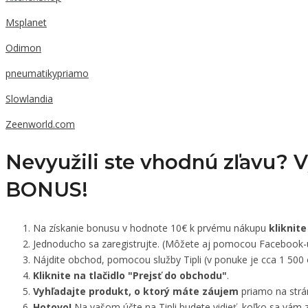
Msplanet
Odimon
pneumatikypriamo
Slowlandia
Zeenworld.com
Nevyužili ste vhodnú zľavu? 
BONUS!
Na získanie bonusu v hodnote 10€ k prvému nákupu
kliknite
Jednoducho sa zaregistrujte. (Môžete aj pomocou Facebook-
Nájdite obchod, pomocou služby Tipli (v ponuke je cca 1 500
Kliknite na tlačidlo "Prejsť do obchodu"
.
Vyhľadajte produkt, o ktorý máte záujem
priamo na strá
Hotovo!
Na vašom účte na Tipli budete vidieť, koľko sa vám z