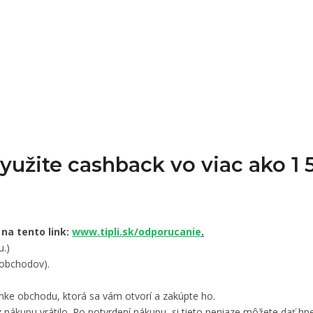
Využite cashback vo viac ako 
 na tento link:
www.tipli.sk/odporucanie
.
u.)
 obchodov).
nke obchodu, ktorá sa vám otvorí a zakúpte ho.
 nákupu vrátilo. Po potvrdení nákupu, si tieto peniaze môžete dať hne