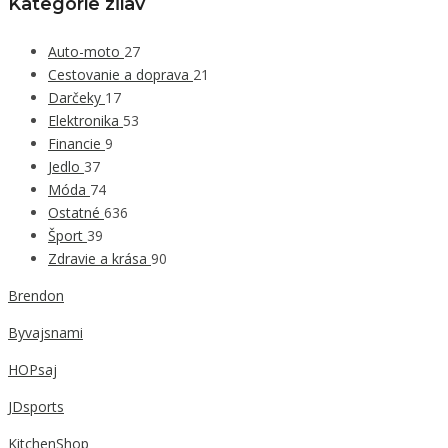
Kategórie zľiav
Auto-moto
27
Cestovanie a doprava
21
Darčeky
17
Elektronika
53
Financie
9
Jedlo
37
Móda
74
Ostatné
636
Šport
39
Zdravie a krása
90
Brendon
Byvajsnami
HOPsaj
JDsports
KitchenShop