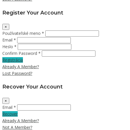
Register Your Account
×
Používateľské meno *
Email *
Heslo *
Confirm Password *
Registrácia
Already A Member?
Lost Password?
Recover Your Account
×
Email *
Recover
Already A Member?
Not A Member?