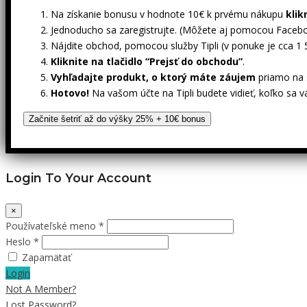
Na získanie bonusu v hodnote 10€ k prvému nákupu
klik
Jednoducho sa zaregistrujte. (Môžete aj pomocou Facebo
Nájdite obchod, pomocou služby Tipli (v ponuke je cca 1
Kliknite na tlačidlo “Prejsť do obchodu”
.
Vyhľadajte produkt, o ktorý máte záujem
priamo na s
Hotovo!
Na vašom účte na Tipli budete vidieť, koľko sa v
Začnite šetriť až do výšky 25% + 10€ bonus
Login To Your Account
×
Používateľské meno *
Heslo *
Zapamätať
Login
Not A Member?
Lost Password?