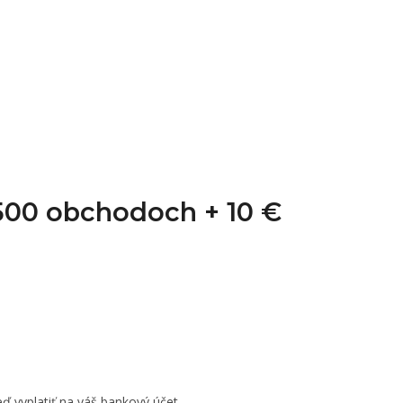
1 500 obchodoch +
10 €
ď vyplatiť na váš bankový účet.