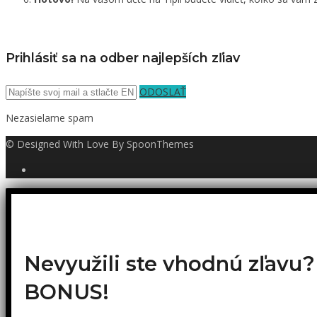
Prihlásiť sa na odber najlepších zľiav
ODOSLAŤ
Nezasielame spam
© Designed With Love By SpoonThemes
Nevyužili ste vhodnú zľavu
BONUS!