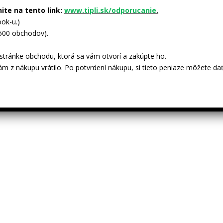
nite na tento link:
www.tipli.sk/odporucanie
.
ok-u.)
 500 obchodov).
tránke obchodu, ktorá sa vám otvorí a zakúpte ho.
ám z nákupu vrátilo. Po potvrdení nákupu, si tieto peniaze môžete dať