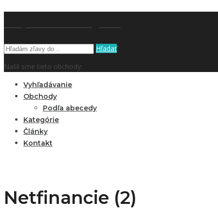
kupón a zľavy.sk
Hľadať
Našli sme tieto obchody:
Vyhľadávanie
Obchody
Podľa abecedy
Kategórie
Články
Kontakt
Netfinancie (2)