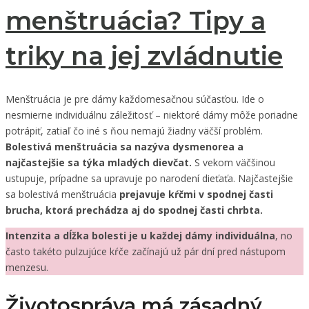
menštruácia? Tipy a
triky na jej zvládnutie
Menštruácia je pre dámy každomesačnou súčasťou. Ide o
nesmierne individuálnu záležitosť – niektoré dámy môže poriadne
potrápiť, zatiaľ čo iné s ňou nemajú žiadny väčší problém.
Bolestivá menštruácia sa nazýva dysmenorea a
najčastejšie sa týka mladých dievčat.
S vekom väčšinou
ustupuje, prípadne sa upravuje po narodení dieťaťa. Najčastejšie
sa bolestivá menštruácia
prejavuje kŕčmi v spodnej časti
brucha, ktorá prechádza aj do spodnej časti chrbta.
Intenzita a dĺžka bolesti je u každej dámy individuálna
, no
často takéto pulzujúce kŕče začínajú už pár dní pred nástupom
menzesu.
Životospráva má zásadný