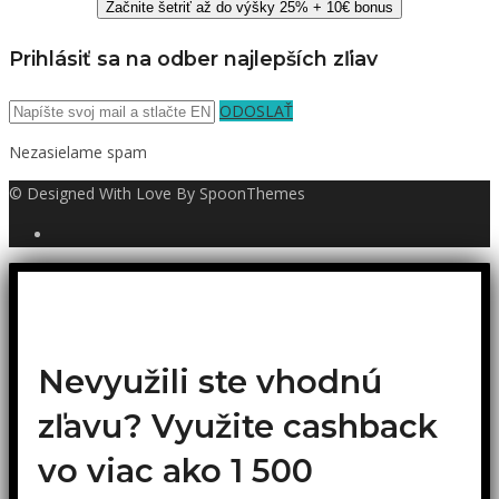
Začnite šetriť až do výšky 25% + 10€ bonus
Prihlásiť sa na odber najlepších zľiav
ODOSLAŤ
Nezasielame spam
© Designed With Love By SpoonThemes
Nevyužili ste vhodnú
zľavu? Využite cashback
vo viac ako 1 500