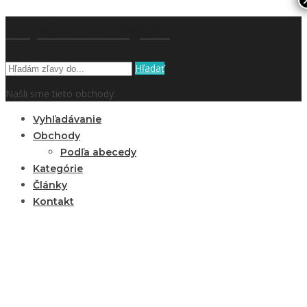
kupón a zľavy.sk
Hľadať
Našli sme tieto obchody:
Vyhľadávanie
Obchody
Podľa abecedy
Kategórie
Články
Kontakt