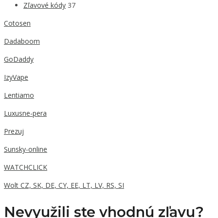
Zľavové kódy
37
Cotosen
Dadaboom
GoDaddy
IzyVape
Lentiamo
Luxusne-pera
Prezuj
Sunsky-online
WATCHCLICK
Wolt CZ, SK, DE, CY, EE, LT, LV, RS, SI
Nevyužili ste vhodnú zľavu?