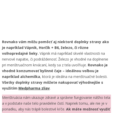
Rovnako vám môžu pomôcť aj niektoré doplnky stravy ako
je napríklad Vápnik, Horčík + B6, železo, či rôzne
voľnopredajné lieky.
Vápnik má napríklad skvelé vlastnosti na
nervové napätie, či podráždenosť. Železo je vhodné na doplnenie
pri menštruačnom krvácaní, kedy sa z tela uvoľňuje.
Rovnako je
vhodné konzumovať bylinné čaje – ideálnou voľbou je
napríklad alchemilka
, ktorá je ideálna na menštruačné bolesti.
Všetky doplnky stravy môžete nakupovať výhodnejšie s
využitím
Medpharma zliav
.
Menštruácia nám ukazuje zdravé a správne fungovanie nášho tela
a v podstate naše telo pravidelne čistí. Napriek tomu, ale nie je v
poriadku, aby nás trápili bolestivé kŕče.
Ak máte možnosť využiť