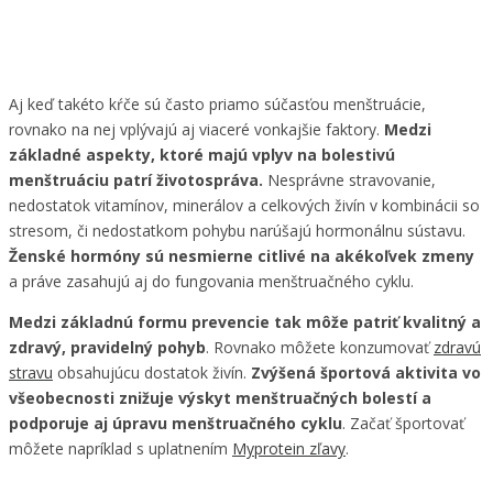
Aj keď takéto kŕče sú často priamo súčasťou menštruácie,
rovnako na nej vplývajú aj viaceré vonkajšie faktory.
Medzi
základné aspekty, ktoré majú vplyv na bolestivú
menštruáciu patrí životospráva.
Nesprávne stravovanie,
nedostatok vitamínov, minerálov a celkových živín v kombinácii so
stresom, či nedostatkom pohybu narúšajú hormonálnu sústavu.
Ženské hormóny sú nesmierne citlivé na akékoľvek zmeny
a práve zasahujú aj do fungovania menštruačného cyklu.
Medzi základnú formu prevencie tak môže patriť kvalitný a
zdravý, pravidelný pohyb
. Rovnako môžete konzumovať
zdravú
stravu
obsahujúcu dostatok živín.
Zvýšená športová aktivita vo
všeobecnosti znižuje výskyt menštruačných bolestí a
podporuje aj úpravu menštruačného cyklu
. Začať športovať
môžete napríklad s uplatnením
Myprotein zľavy
.