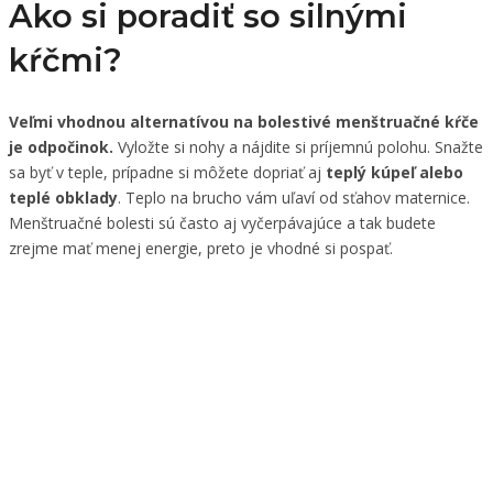
Ako si poradiť so silnými
kŕčmi?
Veľmi vhodnou alternatívou na bolestivé menštruačné kŕče
je odpočinok.
Vyložte si nohy a nájdite si príjemnú polohu. Snažte
sa byť v teple, prípadne si môžete dopriať aj
teplý kúpeľ alebo
teplé obklady
. Teplo na brucho vám uľaví od sťahov maternice.
Menštruačné bolesti sú často aj vyčerpávajúce a tak budete
zrejme mať menej energie, preto je vhodné si pospať.