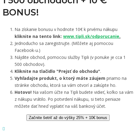
1 500 obchodoch +
10 €
BONUS!
Na získanie bonusu v hodnote 10€ k prvému nákupu
kliknite na tento link:
www.tipli.sk/odporucanie
.
Jednoducho sa zaregistrujte. (Môžete aj pomocou
Facebook-u.)
Nájdite obchod, pomocou služby Tipli (v ponuke je cca 1
500 obchodov).
Kliknite na tlačidlo "Prejsť do obchodu"
.
Vyhľadajte produkt, o ktorý máte záujem
priamo na
stránke obchodu, ktorá sa vám otvorí a zakúpte ho.
Hotovo!
Na vašom účte na Tipli budete vidieť, koľko sa vám
z nákupu vrátilo. Po potvrdení nákupu, si tieto peniaze
môžete dať hneď vyplatiť na váš bankový účet.
Začnite šetriť až do výšky 25% + 10€ bonus