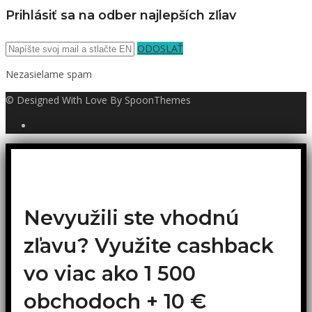
Prihlásiť sa na odber najlepších zľiav
ODOSLAŤ
Nezasielame spam
© Designed With Love By SpoonThemes
Nevyužili ste vhodnú
zľavu? Využite cashback
vo viac ako 1 500
obchodoch +
10 €