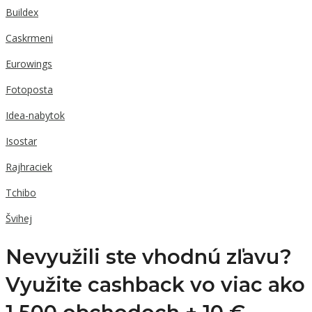
Buildex
Caskrmeni
Eurowings
Fotoposta
Idea-nabytok
Isostar
Rajhraciek
Tchibo
Švihej
Nevyužili ste vhodnú zľavu?
Využite cashback vo viac ako