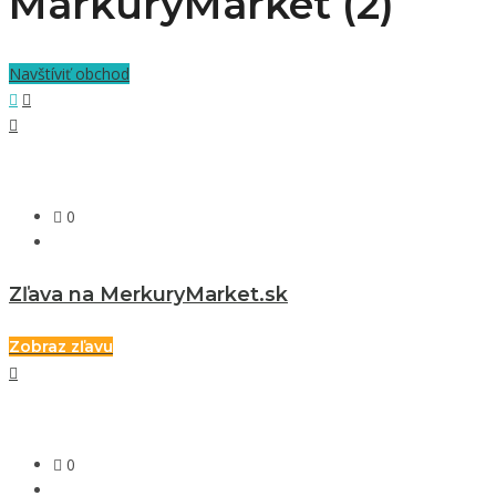
MarkuryMarket (2)
Navštíviť obchod
0
Zľava na MerkuryMarket.sk
Zobraz zľavu
0