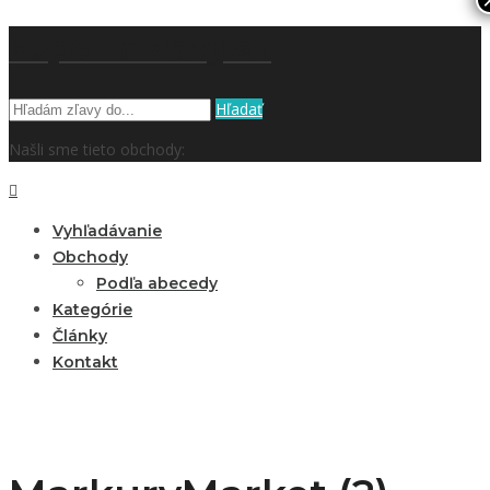
kupón a zľavy.sk
Hľadať
Našli sme tieto obchody:
Vyhľadávanie
Obchody
Podľa abecedy
Kategórie
Články
Kontakt