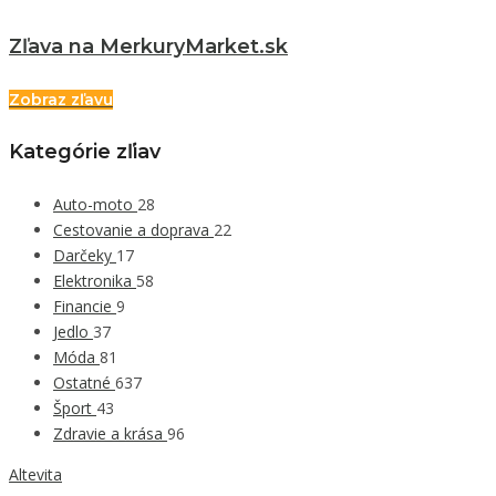
Zľava na MerkuryMarket.sk
Zobraz zľavu
Kategórie zľiav
Auto-moto
28
Cestovanie a doprava
22
Darčeky
17
Elektronika
58
Financie
9
Jedlo
37
Móda
81
Ostatné
637
Šport
43
Zdravie a krása
96
Altevita