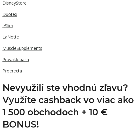
DisneyStore
Duotex
eSlim
LaNotte
MuscleSupplements
Pravaklobasa
Proerecta
Nevyužili ste vhodnú zľavu?
Využite cashback vo viac ako
1 500 obchodoch +
10 €
BONUS!