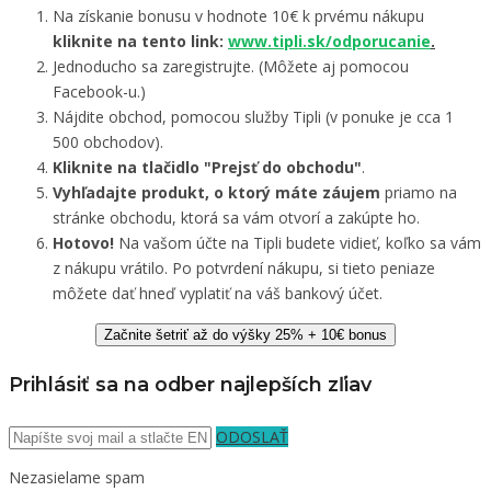
Na získanie bonusu v hodnote 10€ k prvému nákupu
kliknite na tento link:
www.tipli.sk/odporucanie
.
Jednoducho sa zaregistrujte. (Môžete aj pomocou
Facebook-u.)
Nájdite obchod, pomocou služby Tipli (v ponuke je cca 1
500 obchodov).
Kliknite na tlačidlo "Prejsť do obchodu"
.
Vyhľadajte produkt, o ktorý máte záujem
priamo na
stránke obchodu, ktorá sa vám otvorí a zakúpte ho.
Hotovo!
Na vašom účte na Tipli budete vidieť, koľko sa vám
z nákupu vrátilo. Po potvrdení nákupu, si tieto peniaze
môžete dať hneď vyplatiť na váš bankový účet.
Začnite šetriť až do výšky 25% + 10€ bonus
Prihlásiť sa na odber najlepších zľiav
ODOSLAŤ
Nezasielame spam