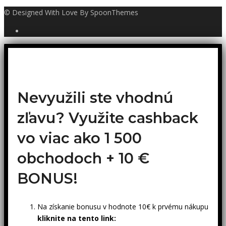
© Designed With Love By SpoonThemes
Nevyužili ste vhodnú
zľavu? Využite cashback
vo viac ako 1 500
obchodoch +
10 €
BONUS!
Na získanie bonusu v hodnote 10€ k prvému nákupu
kliknite na tento link: