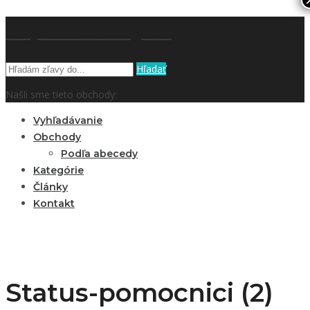
kupón a zľavy.sk
Hľadať
Našli sme tieto obchody:
Vyhľadávanie
Obchody
Podľa abecedy
Kategórie
Články
Kontakt
Status-pomocnici (2)