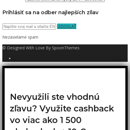
Prihlásiť sa na odber najlepších zľiav
ODOSLAŤ
Nezasielame spam
© Designed With Love By SpoonThemes
Nevyužili ste vhodnú
zľavu? Využite cashback
vo viac ako 1 500