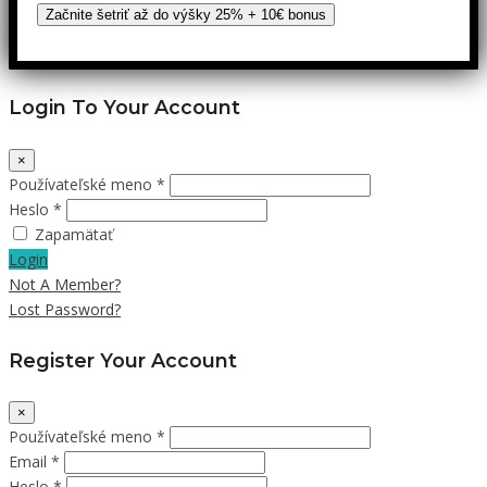
Začnite šetriť až do výšky 25% + 10€ bonus
Login To Your Account
×
Používateľské meno *
Heslo *
Zapamätať
Login
Not A Member?
Lost Password?
Register Your Account
×
Používateľské meno *
Email *
Heslo *