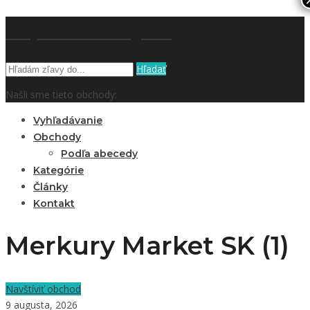
kupón a zľavy.sk
Hľadať
Našli sme tieto obchody:
Vyhľadávanie
Obchody
Podľa abecedy
Kategórie
Články
Kontakt
Merkury Market SK (1)
Navštíviť obchod
9 augusta, 2026