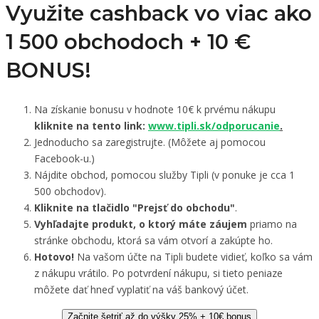
Využite cashback vo viac ako
1 500 obchodoch +
10 €
BONUS!
Na získanie bonusu v hodnote 10€ k prvému nákupu
kliknite na tento link:
www.tipli.sk/odporucanie
.
Jednoducho sa zaregistrujte. (Môžete aj pomocou
Facebook-u.)
Nájdite obchod, pomocou služby Tipli (v ponuke je cca 1
500 obchodov).
Kliknite na tlačidlo "Prejsť do obchodu"
.
Vyhľadajte produkt, o ktorý máte záujem
priamo na
stránke obchodu, ktorá sa vám otvorí a zakúpte ho.
Hotovo!
Na vašom účte na Tipli budete vidieť, koľko sa vám
z nákupu vrátilo. Po potvrdení nákupu, si tieto peniaze
môžete dať hneď vyplatiť na váš bankový účet.
Začnite šetriť až do výšky 25% + 10€ bonus