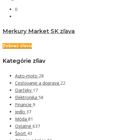
0
Merkury Market SK zľava
Zobraz zľavu
Kategórie zľiav
Auto-moto
28
Cestovanie a doprava
22
Darčeky
17
Elektronika
58
Financie
9
Jedlo
37
Móda
81
Ostatné
637
Šport
43