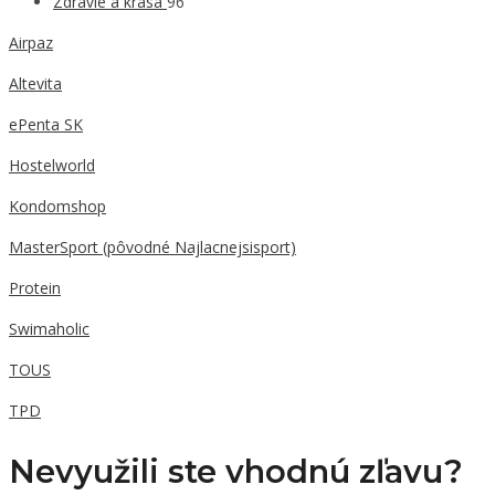
Zdravie a krása
96
Airpaz
Altevita
ePenta SK
Hostelworld
Kondomshop
MasterSport (pôvodné Najlacnejsisport)
Protein
Swimaholic
TOUS
TPD
Nevyužili ste vhodnú zľavu?