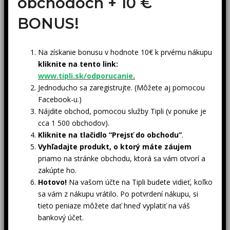
obchodoch +
10 €
BONUS!
Na získanie bonusu v hodnote 10€ k prvému nákupu
kliknite na tento link:
www.tipli.sk/odporucanie
.
Jednoducho sa zaregistrujte. (Môžete aj pomocou
Facebook-u.)
Nájdite obchod, pomocou služby Tipli (v ponuke je
cca 1 500 obchodov).
Kliknite na tlačidlo “Prejsť do obchodu”
.
Vyhľadajte produkt, o ktorý máte záujem
priamo na stránke obchodu, ktorá sa vám otvorí a
zakúpte ho.
Hotovo!
Na vašom účte na Tipli budete vidieť, koľko
sa vám z nákupu vrátilo. Po potvrdení nákupu, si
tieto peniaze môžete dať hneď vyplatiť na váš
bankový účet.