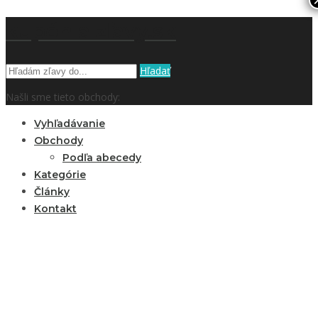
kupón a zľavy.sk
Hľadať
Našli sme tieto obchody:
Vyhľadávanie
Obchody
Podľa abecedy
Kategórie
Články
Kontakt