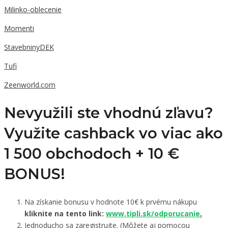
Milinko-oblecenie
Momenti
StavebninyDEK
Tufi
Zeenworld.com
Nevyužili ste vhodnú zľavu?
Využite cashback vo viac ako
1 500 obchodoch +
10 €
BONUS!
Na získanie bonusu v hodnote 10€ k prvému nákupu
kliknite na tento link:
www.tipli.sk/odporucanie
.
Jednoducho sa zaregistrujte. (Môžete aj pomocou