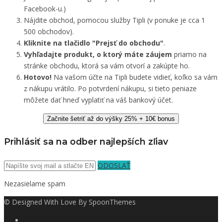
Facebook-u.)
Nájdite obchod, pomocou služby Tipli (v ponuke je cca 1
500 obchodov).
Kliknite na tlačidlo "Prejsť do obchodu"
.
Vyhľadajte produkt, o ktorý máte záujem
priamo na
stránke obchodu, ktorá sa vám otvorí a zakúpte ho.
Hotovo!
Na vašom účte na Tipli budete vidieť, koľko sa vám
z nákupu vrátilo. Po potvrdení nákupu, si tieto peniaze
môžete dať hneď vyplatiť na váš bankový účet.
Začnite šetriť až do výšky 25% + 10€ bonus
Prihlásiť sa na odber najlepších zľiav
ODOSLAŤ
Nezasielame spam
© Designed With Love By SpoonThemes