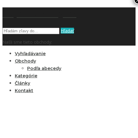
kupón a zľavy.sk
Hľadať
Našli sme tieto obchody:
Vyhľadávanie
Obchody
Podľa abecedy
Kategórie
Články
Kontakt