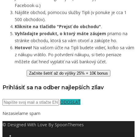
Facebook-u.)
Nájdite obchod, pomocou služby Tipli (v ponuke je cca 1
500 obchodov).
Kliknite na tlačidlo "Prejsť do obchodu"
.
Vyhľadajte produkt, o ktorý máte záujem
priamo na
stránke obchodu, ktorá sa vám otvorí a zakúpte ho.
Hotovo!
Na vašom účte na Tipli budete vidieť, koľko sa vám
z nákupu vrátilo. Po potvrdení nákupu, si tieto peniaze
môžete dať hneď vyplatiť na váš bankový účet.
Začnite šetriť až do výšky 25% + 10€ bonus
Prihlásiť sa na odber najlepších zľiav
ODOSLAŤ
Nezasielame spam
© Designed With Love By SpoonThemes