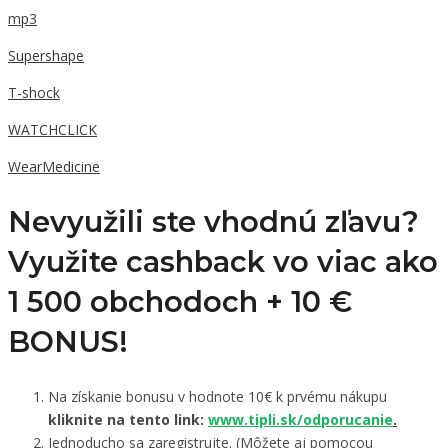
mp3
Supershape
T-shock
WATCHCLICK
WearMedicine
Nevyužili ste vhodnú zľavu?
Využite cashback vo viac ako
1 500 obchodoch +
10 €
BONUS!
Na získanie bonusu v hodnote 10€ k prvému nákupu
kliknite na tento link:
www.tipli.sk/odporucanie
.
Jednoducho sa zaregistrujte. (Môžete aj pomocou