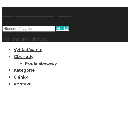
kupón a zľavy.sk
Hľadať
Našli sme tieto obchody:
Vyhľadávanie
Obchody
Podľa abecedy
Kategórie
Články
Kontakt