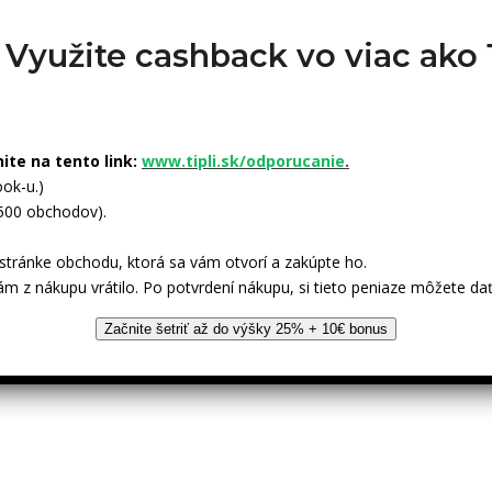
? Využite cashback vo viac ak
nite na tento link:
www.tipli.sk/odporucanie
.
ok-u.)
 500 obchodov).
tránke obchodu, ktorá sa vám otvorí a zakúpte ho.
ám z nákupu vrátilo. Po potvrdení nákupu, si tieto peniaze môžete dať
Začnite šetriť až do výšky 25% + 10€ bonus