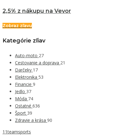
2,5% z nákupu na Vevor
Zobraz zľavu
Kategórie zľiav
Auto-moto
27
Cestovanie a doprava
21
Darčeky
17
Elektronika
53
Financie
9
Jedlo
37
Móda
74
Ostatné
636
Šport
39
Zdravie a krása
90
11teamsports