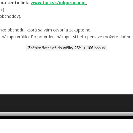
 na tento link:
www.tipli.sk/odporucanie
.
u.)
 obchodov).
nke obchodu, ktorá sa vám otvorí a zakúpte ho.
 nákupu vrátilo. Po potvrdení nákupu, si tieto peniaze môžete dať hne
Začnite šetriť až do výšky 25% + 10€ bonus