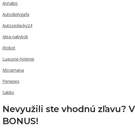
Annabis
Autodielygafa
Autosedacky24
Idea-nabytok
iRobot
Luxusne-holenie
Mojamana
Penepex
Sablio
Nevyužili ste vhodnú zľavu? 
BONUS!