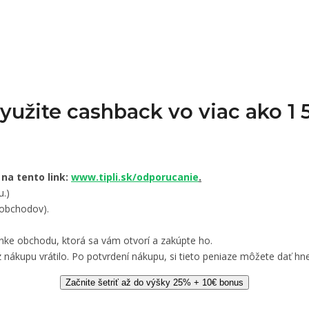
Využite cashback vo viac ako 
 na tento link:
www.tipli.sk/odporucanie
.
u.)
 obchodov).
nke obchodu, ktorá sa vám otvorí a zakúpte ho.
 nákupu vrátilo. Po potvrdení nákupu, si tieto peniaze môžete dať hne
Začnite šetriť až do výšky 25% + 10€ bonus