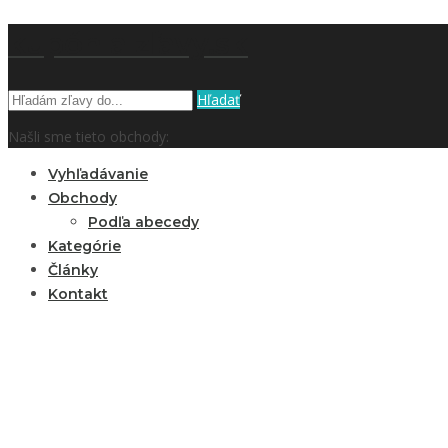
kupón a zľavy.sk
Hľadať
Našli sme tieto obchody:
Vyhľadávanie
Obchody
Podľa abecedy
Kategórie
Články
Kontakt