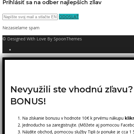
Prihlásiť sa na odber najlepších zľiav
ODOSLAŤ
Nezasielame spam
© Designed With Love By SpoonThemes
Nevyužili ste vhodnú zľavu
BONUS!
Na získanie bonusu v hodnote 10€ k prvému nákupu
klik
Jednoducho sa zaregistrujte. (Môžete aj pomocou Facebo
Nájdite obchod, pomocou služby Tipli (v ponuke je cca 1