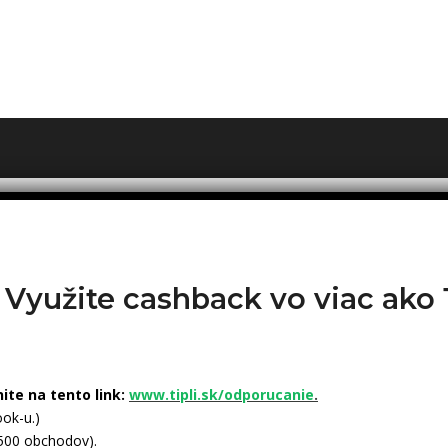
? Využite cashback vo viac ak
nite na tento link:
www.tipli.sk/odporucanie
.
ok-u.)
 500 obchodov).