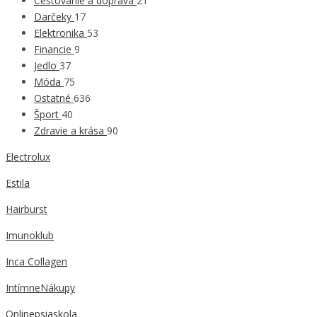
Cestovanie a doprava
21
Darčeky
17
Elektronika
53
Financie
9
Jedlo
37
Móda
75
Ostatné
636
Šport
40
Zdravie a krása
90
Electrolux
Estila
Hairburst
Imunoklub
Inca Collagen
IntímneNákupy
Onlinepsiaskola