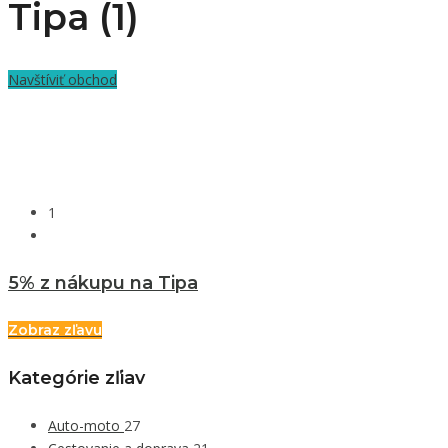
Tipa (1)
Navštíviť obchod
1
5% z nákupu na Tipa
Zobraz zľavu
Kategórie zľiav
Auto-moto
27