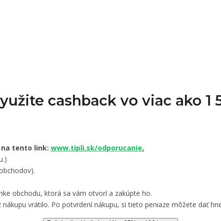
Využite cashback vo viac ako 
 na tento link:
www.tipli.sk/odporucanie
.
u.)
 obchodov).
nke obchodu, ktorá sa vám otvorí a zakúpte ho.
 nákupu vrátilo. Po potvrdení nákupu, si tieto peniaze môžete dať hne