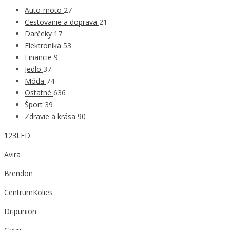
Auto-moto
27
Cestovanie a doprava
21
Darčeky
17
Elektronika
53
Financie
9
Jedlo
37
Móda
74
Ostatné
636
Šport
39
Zdravie a krása
90
123LED
Avira
Brendon
CentrumKolies
Dripunion