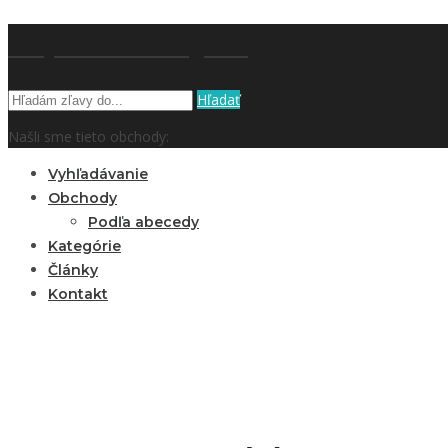
kupón a zľavy.sk
Hľadať
Našli sme tieto obchody:
Vyhľadávanie
Obchody
Podľa abecedy
Kategórie
Články
Kontakt