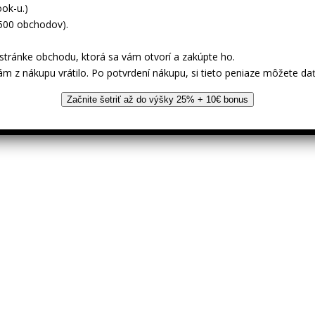
ok-u.)
 500 obchodov).
tránke obchodu, ktorá sa vám otvorí a zakúpte ho.
ám z nákupu vrátilo. Po potvrdení nákupu, si tieto peniaze môžete dať
Začnite šetriť až do výšky 25% + 10€ bonus