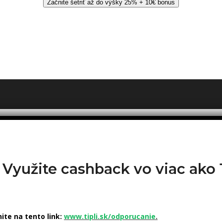
Začnite šetriť až do výšky 25% + 10€ bonus
? Využite cashback vo viac ak
nite na tento link:
www.tipli.sk/odporucanie
.