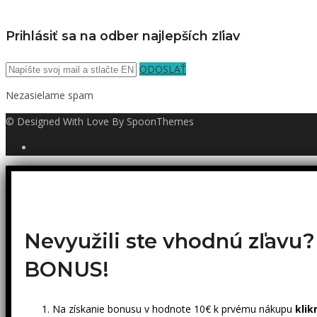
Prihlásiť sa na odber najlepších zľiav
ODOSLAŤ
Nezasielame spam
© Designed With Love By SpoonThemes
Nevyužili ste vhodnú zľavu
BONUS!
Na získanie bonusu v hodnote 10€ k prvému nákupu
klik