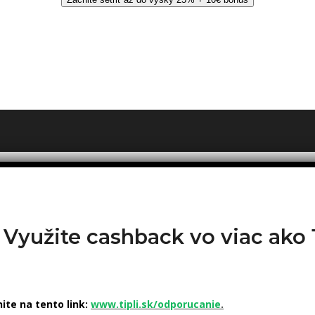
? Využite cashback vo viac ak
nite na tento link:
www.tipli.sk/odporucanie
.