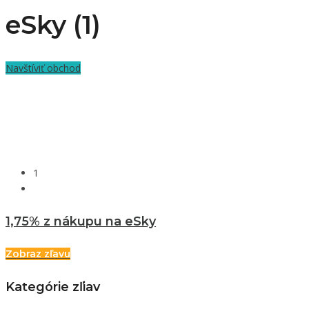
eSky (1)
Navštíviť obchod
1
1,75% z nákupu na eSky
Zobraz zľavu
Kategórie zľiav