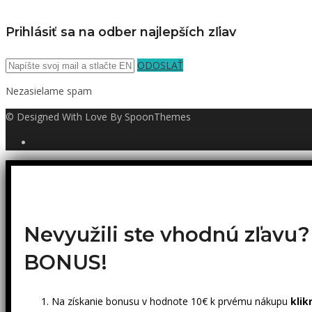
Prihlásiť sa na odber najlepších zľiav
ODOSLAŤ
Nezasielame spam
© Designed With Love By SpoonThemes
Nevyužili ste vhodnú zľavu
BONUS!
Na získanie bonusu v hodnote 10€ k prvému nákupu
klik