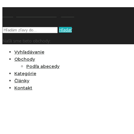
kupón a zľavy.sk
Hľadať
Našli sme tieto obchody:
Vyhľadávanie
Obchody
Podľa abecedy
Kategórie
Články
Kontakt