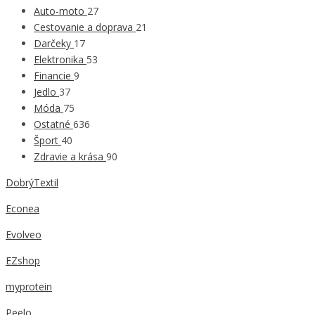
Auto-moto
27
Cestovanie a doprava
21
Darčeky
17
Elektronika
53
Financie
9
Jedlo
37
Móda
75
Ostatné
636
Šport
40
Zdravie a krása
90
DobrýTextil
Econea
Evolveo
EZshop
myprotein
Peelo