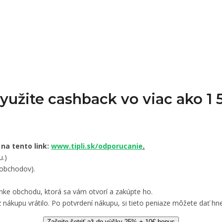
Využite cashback vo viac ako 
 na tento link:
www.tipli.sk/odporucanie
.
u.)
 obchodov).
nke obchodu, ktorá sa vám otvorí a zakúpte ho.
 nákupu vrátilo. Po potvrdení nákupu, si tieto peniaze môžete dať hne
Začnite šetriť až do výšky 25% + 10€ bonus