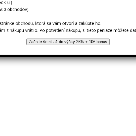
ok-u.)
 500 obchodov).
tránke obchodu, ktorá sa vám otvorí a zakúpte ho.
ám z nákupu vrátilo. Po potvrdení nákupu, si tieto peniaze môžete dať
Začnite šetriť až do výšky 25% + 10€ bonus