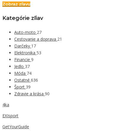
Zobraz zľavu
Kategórie zľiav
Auto-moto
27
Cestovanie a doprava
21
Darčeky
17
Elektronika
53
Financie
9
Jedlo
37
Móda
74
Ostatné
636
Šport
39
Zdravie a krása
90
4ka
EXIsport
GetYourGuide