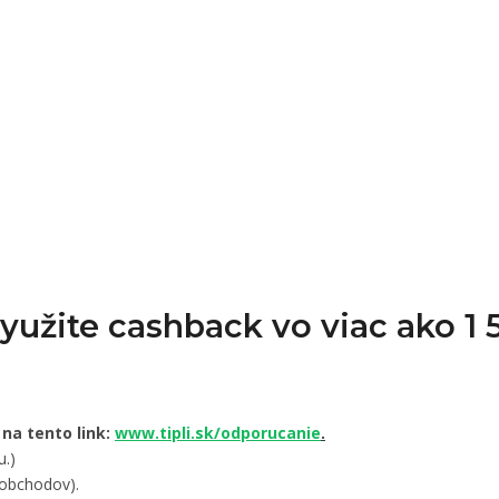
Využite cashback vo viac ako 
 na tento link:
www.tipli.sk/odporucanie
.
u.)
 obchodov).