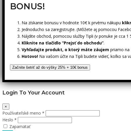
BONUS!
Na získanie bonusu v hodnote 10€ k prvému nákupu
klik
Jednoducho sa zaregistrujte. (Môžete aj pomocou Facebo
Nájdite obchod, pomocou služby Tipli (v ponuke je cca 1
Kliknite na tlačidlo “Prejsť do obchodu”
.
Vyhľadajte produkt, o ktorý máte záujem
priamo na s
Hotovo!
Na vašom účte na Tipli budete vidieť, koľko sa v
Začnite šetriť až do výšky 25% + 10€ bonus
Login To Your Account
×
Používateľské meno *
Heslo *
Zapamätať