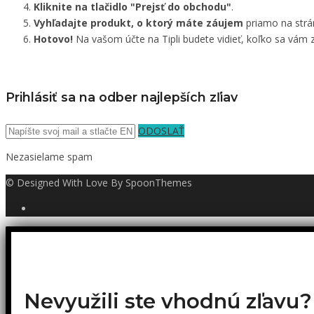
Kliknite na tlačidlo "Prejsť do obchodu"
.
Vyhľadajte produkt, o ktorý máte záujem
priamo na strá
Hotovo!
Na vašom účte na Tipli budete vidieť, koľko sa vám z
Prihlásiť sa na odber najlepších zľiav
ODOSLAŤ
Nezasielame spam
© Designed With Love By SpoonThemes
Nevyužili ste vhodnú zľavu