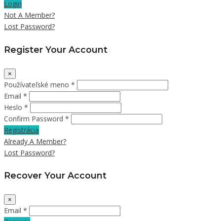
Login
Not A Member?
Lost Password?
Register Your Account
×
Používateľské meno *
Email *
Heslo *
Confirm Password *
Registrácia
Already A Member?
Lost Password?
Recover Your Account
×
Email *