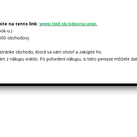
nite na tento link:
www.tipli.sk/odporucanie
.
ok-u.)
 500 obchodov).
tránke obchodu, ktorá sa vám otvorí a zakúpte ho.
ám z nákupu vrátilo. Po potvrdení nákupu, si tieto peniaze môžete dať