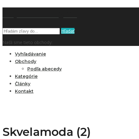
kupón a zľavy.sk
Hľadať
Našli sme tieto obchody:
Vyhľadávanie
Obchody
Podľa abecedy
Kategórie
Články
Kontakt
Skvelamoda (2)