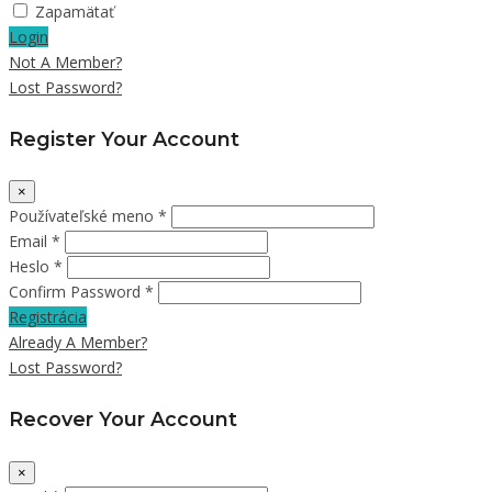
Zapamätať
Login
Not A Member?
Lost Password?
Register Your Account
×
Používateľské meno *
Email *
Heslo *
Confirm Password *
Registrácia
Already A Member?
Lost Password?
Recover Your Account
×