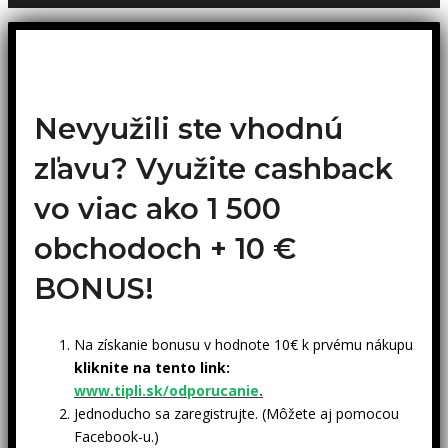
Nevyužili ste vhodnú
zľavu? Využite cashback
vo viac ako 1 500
obchodoch +
10 €
BONUS!
Na získanie bonusu v hodnote 10€ k prvému nákupu
kliknite na tento link:
www.tipli.sk/odporucanie
.
Jednoducho sa zaregistrujte. (Môžete aj pomocou
Facebook-u.)