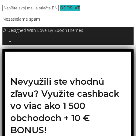
ODOSLAŤ
Nezasielame spam
© Designed With Love By SpoonThemes
Nevyužili ste vhodnú
zľavu? Využite cashback
vo viac ako 1 500
obchodoch +
10 €
BONUS!