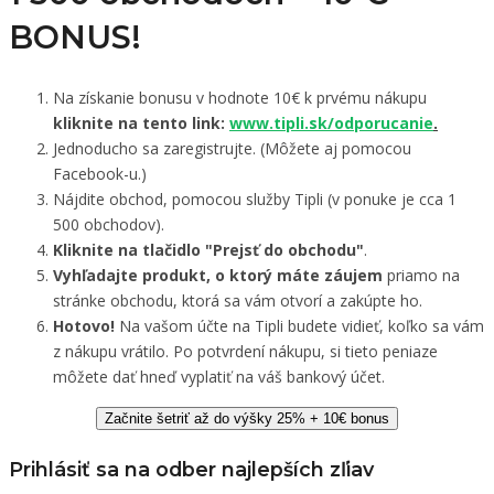
BONUS!
Na získanie bonusu v hodnote 10€ k prvému nákupu
kliknite na tento link:
www.tipli.sk/odporucanie
.
Jednoducho sa zaregistrujte. (Môžete aj pomocou
Facebook-u.)
Nájdite obchod, pomocou služby Tipli (v ponuke je cca 1
500 obchodov).
Kliknite na tlačidlo "Prejsť do obchodu"
.
Vyhľadajte produkt, o ktorý máte záujem
priamo na
stránke obchodu, ktorá sa vám otvorí a zakúpte ho.
Hotovo!
Na vašom účte na Tipli budete vidieť, koľko sa vám
z nákupu vrátilo. Po potvrdení nákupu, si tieto peniaze
môžete dať hneď vyplatiť na váš bankový účet.
Začnite šetriť až do výšky 25% + 10€ bonus
Prihlásiť sa na odber najlepších zľiav