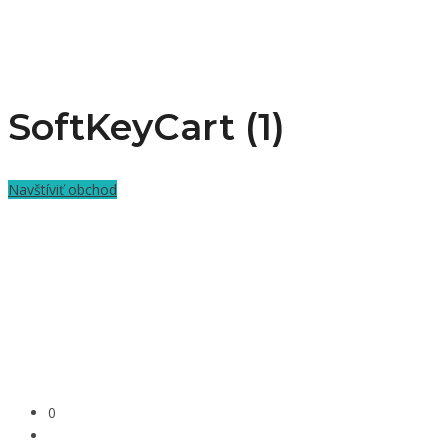
SoftKeyCart (1)
Navštíviť obchod
0