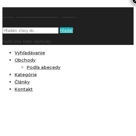
kupón a zľavy.sk
Hľadať
Našli sme tieto obchody:
Vyhľadávanie
Obchody
Podľa abecedy
Kategórie
Články
Kontakt