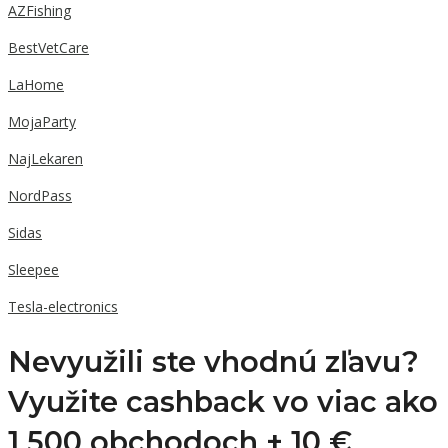
AZFishing
BestVetCare
LaHome
MojaParty
NajLekaren
NordPass
Sidas
Sleepee
Tesla-electronics
Nevyužili ste vhodnú zľavu?
Využite cashback vo viac ako
1 500 obchodoch +
10 €