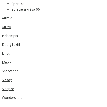
Šport
43
Zdravie a krása
96
Artmie
Aukro
Bohempia
DobrýTextil
Lindt
Mebik
Scootshop
Sinsay
Sleepee
Wondershare