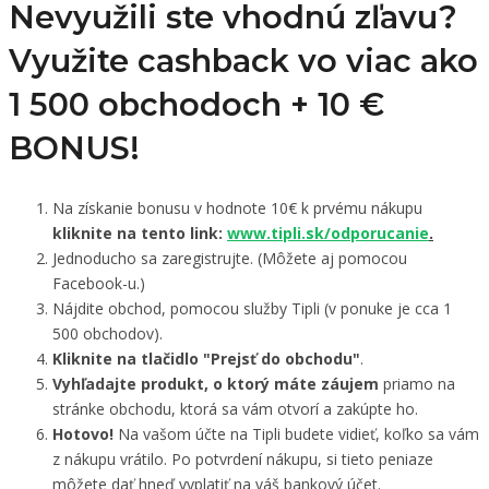
Nevyužili ste vhodnú zľavu?
Využite cashback vo viac ako
1 500 obchodoch +
10 €
BONUS!
Na získanie bonusu v hodnote 10€ k prvému nákupu
kliknite na tento link:
www.tipli.sk/odporucanie
.
Jednoducho sa zaregistrujte. (Môžete aj pomocou
Facebook-u.)
Nájdite obchod, pomocou služby Tipli (v ponuke je cca 1
500 obchodov).
Kliknite na tlačidlo "Prejsť do obchodu"
.
Vyhľadajte produkt, o ktorý máte záujem
priamo na
stránke obchodu, ktorá sa vám otvorí a zakúpte ho.
Hotovo!
Na vašom účte na Tipli budete vidieť, koľko sa vám
z nákupu vrátilo. Po potvrdení nákupu, si tieto peniaze
môžete dať hneď vyplatiť na váš bankový účet.