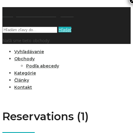
kupón a zľavy.sk
Hľadať
Našli sme tieto obchody:
Vyhľadávanie
Obchody
Podľa abecedy
Kategórie
Články
Kontakt
Reservations (1)