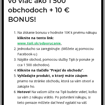
vo viac ako 1 500
obchodoch +
10 €
BONUS!
Na získanie bonusu v hodnote 10€ k prvému nákupu
kliknite na tento link:
www.tipli.sk/odporucanie
.
Jednoducho sa zaregistrujte. (Môžete aj pomocou
Facebook-u.)
Nájdite obchod, pomocou služby Tipli (v ponuke je
cca 1 500 obchodov).
Kliknite na tlačidlo “Prejsť do obchodu”
.
Vyhľadajte produkt, o ktorý máte záujem
priamo na stránke obchodu, ktorá sa vám otvorí a
zakúpte ho.
Hotovo!
Na vašom účte na Tipli budete vidieť, koľko
sa vám z nákupu vrátilo. Po potvrdení nákupu, si
tieto peniaze môžete dať hneď vyplatiť na váš