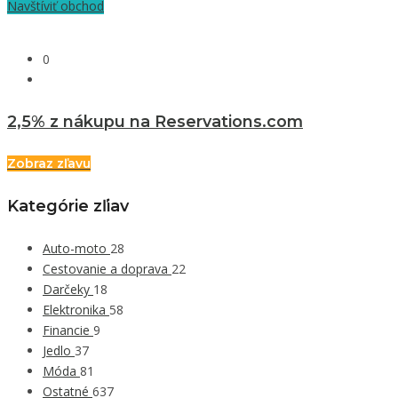
Navštíviť obchod
0
2,5% z nákupu na Reservations.com
Zobraz zľavu
Kategórie zľiav
Auto-moto
28
Cestovanie a doprava
22
Darčeky
18
Elektronika
58
Financie
9
Jedlo
37
Móda
81
Ostatné
637