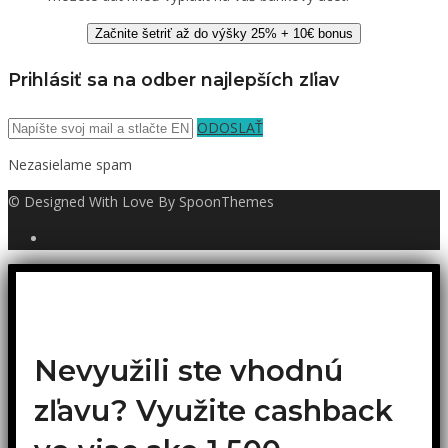
Začnite šetriť až do výšky 25% + 10€ bonus
Prihlásiť sa na odber najlepších zľiav
ODOSLAŤ
Nezasielame spam
© Designed With Love By SpoonThemes
Nevyužili ste vhodnú
zľavu? Využite cashback