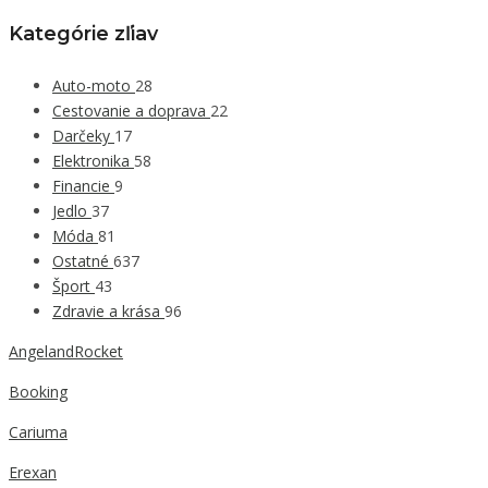
Kategórie zľiav
Auto-moto
28
Cestovanie a doprava
22
Darčeky
17
Elektronika
58
Financie
9
Jedlo
37
Móda
81
Ostatné
637
Šport
43
Zdravie a krása
96
AngelandRocket
Booking
Cariuma
Erexan