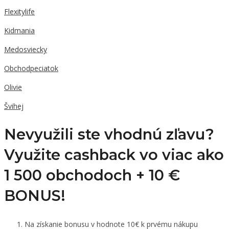
Flexitylife
Kidmania
Medosviecky
Obchodpeciatok
Olivie
Švihej
Nevyužili ste vhodnú zľavu?
Využite cashback vo viac ako
1 500 obchodoch +
10 €
BONUS!
Na získanie bonusu v hodnote 10€ k prvému nákupu