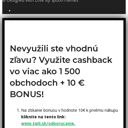
© Designed With Love By SpoonThemes
Nevyužili ste vhodnú
zľavu? Využite cashback
vo viac ako 1 500
obchodoch +
10 €
BONUS!
Na získanie bonusu v hodnote 10€ k prvému nákupu
kliknite na tento link:
www.tipli.sk/odporucanie
.