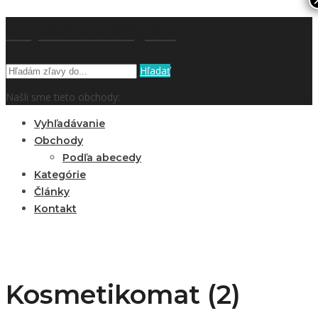
kupón a zľavy.sk
Hľadať
Našli sme tieto obchody:
Vyhľadávanie
Obchody
Podľa abecedy
Kategórie
Články
Kontakt
Kosmetikomat (2)