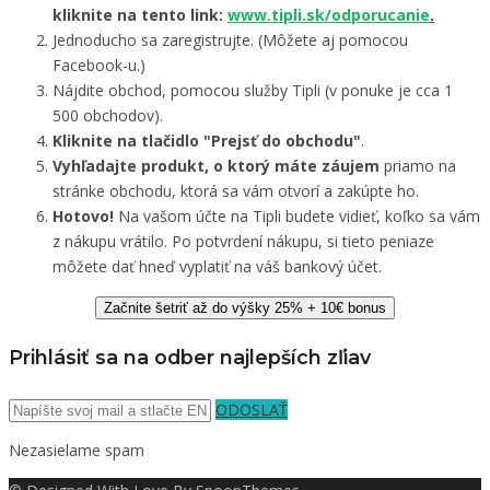
kliknite na tento link:
www.tipli.sk/odporucanie
.
Jednoducho sa zaregistrujte. (Môžete aj pomocou
Facebook-u.)
Nájdite obchod, pomocou služby Tipli (v ponuke je cca 1
500 obchodov).
Kliknite na tlačidlo "Prejsť do obchodu"
.
Vyhľadajte produkt, o ktorý máte záujem
priamo na
stránke obchodu, ktorá sa vám otvorí a zakúpte ho.
Hotovo!
Na vašom účte na Tipli budete vidieť, koľko sa vám
z nákupu vrátilo. Po potvrdení nákupu, si tieto peniaze
môžete dať hneď vyplatiť na váš bankový účet.
Začnite šetriť až do výšky 25% + 10€ bonus
Prihlásiť sa na odber najlepších zľiav
ODOSLAŤ
Nezasielame spam