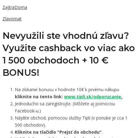
ZajtraDoma
Zlavomat
Nevyužili ste vhodnú zľavu?
Využite cashback vo viac ako
1 500 obchodoch +
10 €
BONUS!
Na získanie bonusu v hodnote 10€ k prvému nákupu
kliknite na tento link:
www.tipli.sk/odporucanie
.
Jednoducho sa zaregistrujte. (Môžete aj pomocou
Facebook-u.)
Nájdite obchod, pomocou služby Tipli (v ponuke je cca 1
500 obchodov).
Kliknite na tlačidlo "Prejsť do obchodu"
.