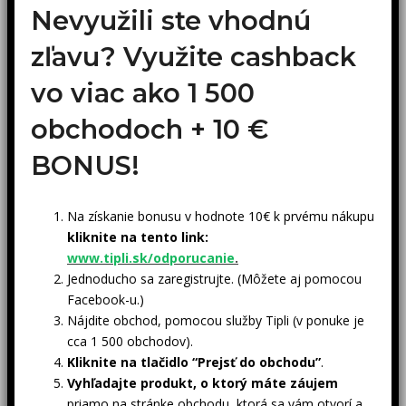
Nevyužili ste vhodnú
zľavu? Využite cashback
vo viac ako 1 500
obchodoch +
10 €
BONUS!
Na získanie bonusu v hodnote 10€ k prvému nákupu
kliknite na tento link:
www.tipli.sk/odporucanie
.
Jednoducho sa zaregistrujte. (Môžete aj pomocou
Facebook-u.)
Nájdite obchod, pomocou služby Tipli (v ponuke je
cca 1 500 obchodov).
Kliknite na tlačidlo “Prejsť do obchodu”
.
Vyhľadajte produkt, o ktorý máte záujem
priamo na stránke obchodu, ktorá sa vám otvorí a