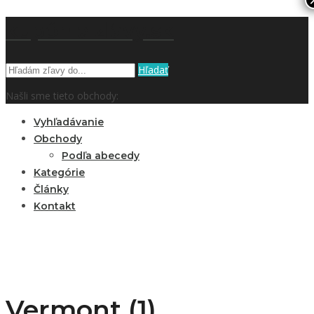
kupón a zľavy.sk
Hľadať
Našli sme tieto obchody:
Vyhľadávanie
Obchody
Podľa abecedy
Kategórie
Články
Kontakt
Vermont (1)