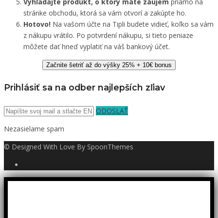
Vyhľadajte produkt, o ktorý máte záujem
priamo na
stránke obchodu, ktorá sa vám otvorí a zakúpte ho.
Hotovo!
Na vašom účte na Tipli budete vidieť, koľko sa vám
z nákupu vrátilo. Po potvrdení nákupu, si tieto peniaze
môžete dať hneď vyplatiť na váš bankový účet.
Začnite šetriť až do výšky 25% + 10€ bonus
Prihlásiť sa na odber najlepších zľiav
ODOSLAŤ
Nezasielame spam
© Designed With Love By SpoonThemes