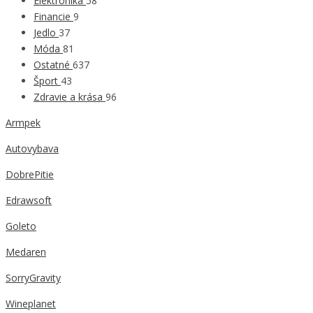
Elektronika
58
Financie
9
Jedlo
37
Móda
81
Ostatné
637
Šport
43
Zdravie a krása
96
Armpek
Autovybava
DobrePitie
Edrawsoft
Goleto
Medaren
SorryGravity
Wineplanet