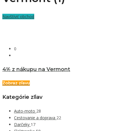
Navštíviť obchod
0
4% z nákupu na Vermont
Zobraz zľavu
Kategórie zľiav
Auto-moto
28
Cestovanie a doprava
22
Darčeky
17