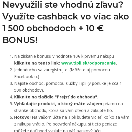
Nevyužili ste vhodnú zľavu?
Využite cashback vo viac ako
1 500 obchodoch +
10 €
BONUS!
Na získanie bonusu v hodnote 10€ k prvému nákupu
kliknite na tento link:
www.tipli.sk/odporucanie
.
Jednoducho sa zaregistrujte. (Môžete aj pomocou
Facebook-u.)
Nájdite obchod, pomocou služby Tipli (v ponuke je cca 1
500 obchodov).
Kliknite na tlačidlo "Prejsť do obchodu"
.
Vyhľadajte produkt, o ktorý máte záujem
priamo na
stránke obchodu, ktorá sa vám otvorí a zakúpte ho.
Hotovo!
Na vašom účte na Tipli budete vidieť, koľko sa vám
z nákupu vrátilo. Po potvrdení nákupu, si tieto peniaze
môžete dať hneď vyplatiť na váš bankový účet.