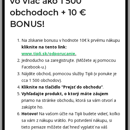
vo viac ako 1 500
obchodoch +
10 €
BONUS!
Na získanie bonusu v hodnote 10€ k prvému nákupu
kliknite na tento link:
www.tipli.sk/odporucanie
.
Jednoducho sa zaregistrujte. (Môžete aj pomocou
Facebook-u.)
Nájdite obchod, pomocou služby Tipli (v ponuke je
cca 1 500 obchodov).
Kliknite na tlačidlo “Prejsť do obchodu”
.
Vyhľadajte produkt, o ktorý máte záujem
priamo na stránke obchodu, ktorá sa vám otvorí a
zakúpte ho.
Hotovo!
Na vašom účte na Tipli budete vidieť, koľko
sa vám z nákupu vrátilo. Po potvrdení nákupu, si
tieto peniaze môžete dať hneď vyplatiť na váš