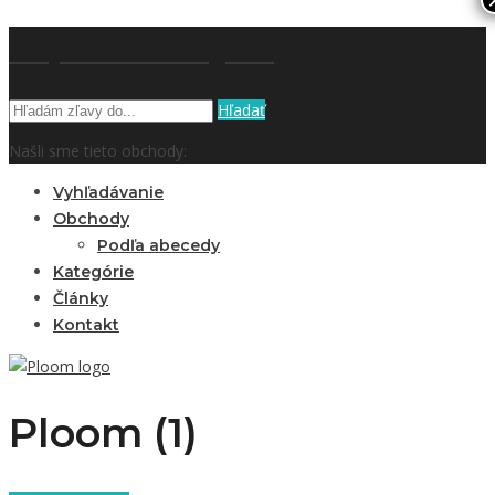
kupón a zľavy.sk
Hľadať
Našli sme tieto obchody:
Vyhľadávanie
Obchody
Podľa abecedy
Kategórie
Články
Kontakt
Ploom (1)