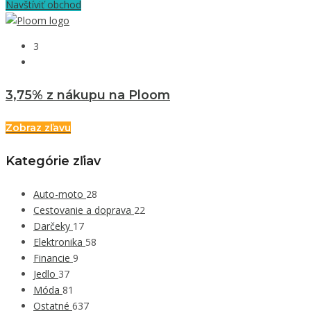
Navštíviť obchod
3
3,75% z nákupu na Ploom
Zobraz zľavu
Kategórie zľiav
Auto-moto
28
Cestovanie a doprava
22
Darčeky
17
Elektronika
58
Financie
9
Jedlo
37
Móda
81
Ostatné
637