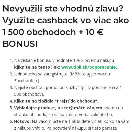
Nevyužili ste vhodnú zľavu?
Využite cashback vo viac ako
1 500 obchodoch +
10 €
BONUS!
Na získanie bonusu v hodnote 10€ k prvému nákupu
kliknite na tento link:
www.tipli.sk/odporucanie
.
Jednoducho sa zaregistrujte. (Môžete aj pomocou
Facebook-u.)
Nájdite obchod, pomocou služby Tipli (v ponuke je cca 1
500 obchodov).
Kliknite na tlačidlo "Prejsť do obchodu"
.
Vyhľadajte produkt, o ktorý máte záujem
priamo na
stránke obchodu, ktorá sa vám otvorí a zakúpte ho.
Hotovo!
Na vašom účte na Tipli budete vidieť, koľko sa vám
z nákupu vrátilo. Po potvrdení nákupu, si tieto peniaze