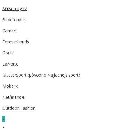
AGBeauty.cz
Bitdefender
Carneo
Foreverhands
Gorila
LaNotte
MasterSport (pôvodné Najlacnejsisport)
Mobelix
Netfinancie
Outdoor-Fashion