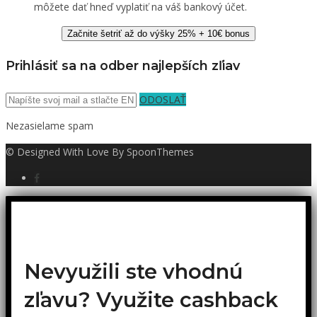
môžete dať hneď vyplatiť na váš bankový účet.
Začnite šetriť až do výšky 25% + 10€ bonus
Prihlásiť sa na odber najlepších zľiav
ODOSLAŤ
Nezasielame spam
© Designed With Love By SpoonThemes
Nevyužili ste vhodnú
zľavu? Využite cashback