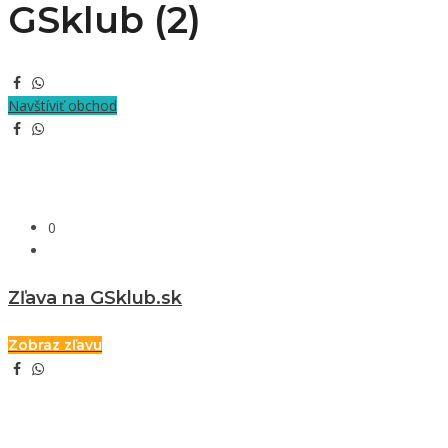
GSklub (2)
Navštíviť obchod
0
Zľava na GSklub.sk
Zobraz zľavu