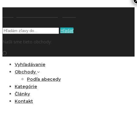
kupón a zľavy.sk
Hľadať
Našli sme tieto obchody:
Vyhľadávanie
Obchody
Podľa abecedy
Kategórie
Články
Kontakt