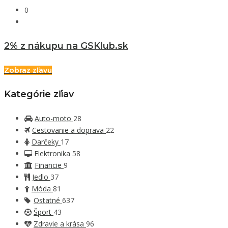
0
2% z nákupu na GSKlub.sk
Zobraz zľavu
Kategórie zľiav
Auto-moto
28
Cestovanie a doprava
22
Darčeky
17
Elektronika
58
Financie
9
Jedlo
37
Móda
81
Ostatné
637
Šport
43
Zdravie a krása
96