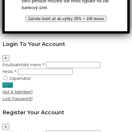
tieto peniaze môžete dať hneď vyplatiť na váš
bankový účet.
Začnite šetriť až do výšky 25% + 10€ bonus
Login To Your Account
×
Používateľské meno *
Heslo *
Zapamätať
Login
Not A Member?
Lost Password?
Register Your Account
×